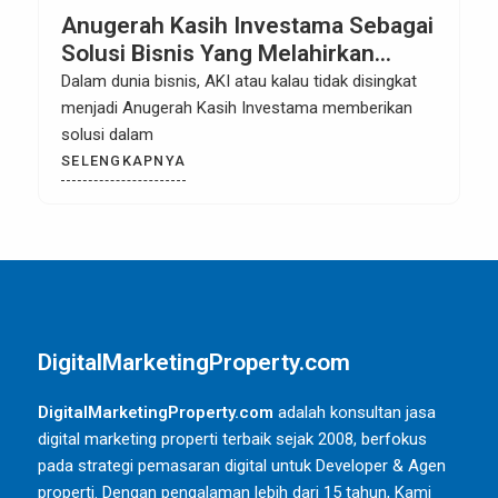
Anugerah Kasih Investama Sebagai
Solusi Bisnis Yang Melahirkan
Produk Bhuvana Village Regency
Dalam dunia bisnis, AKI atau kalau tidak disingkat
dan Tavisamira Resort
menjadi Anugerah Kasih Investama memberikan
solusi dalam
SELENGKAPNYA
DigitalMarketingProperty.com
DigitalMarketingProperty.com
adalah konsultan jasa
digital marketing properti terbaik sejak 2008, berfokus
pada strategi pemasaran digital untuk Developer & Agen
properti. Dengan pengalaman lebih dari 15 tahun, Kami