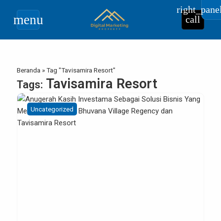
right_pane
menu
call
Beranda
»
Tag "Tavisamira Resort"
Tavisamira Resort
Tags:
Uncategorized