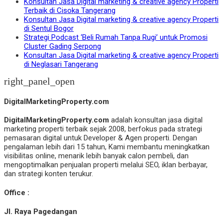
Konsultan Jasa Digital marketing & creative agency Properti
Terbaik di Cisoka Tangerang
Konsultan Jasa Digital marketing & creative agency Properti
di Sentul Bogor
Strategi Podcast ‘Beli Rumah Tanpa Rugi’ untuk Promosi
Cluster Gading Serpong
Konsultan Jasa Digital marketing & creative agency Properti
di Neglasari Tangerang
right_panel_open
DigitalMarketingProperty.com
DigitalMarketingProperty.com
adalah konsultan jasa digital
marketing properti terbaik sejak 2008, berfokus pada strategi
pemasaran digital untuk Developer & Agen properti. Dengan
pengalaman lebih dari 15 tahun, Kami membantu meningkatkan
visibilitas online, menarik lebih banyak calon pembeli, dan
mengoptimalkan penjualan properti melalui SEO, iklan berbayar,
dan strategi konten terukur.
Office :
Jl. Raya Pagedangan