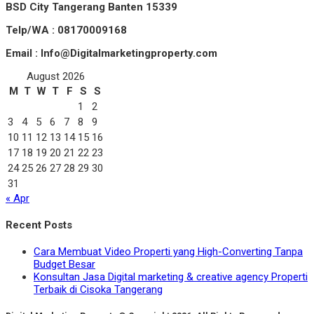
BSD City Tangerang Banten 15339
Telp/WA : 08170009168
Email : Info@Digitalmarketingproperty.com
August 2026
M
T
W
T
F
S
S
1
2
3
4
5
6
7
8
9
10
11
12
13
14
15
16
17
18
19
20
21
22
23
24
25
26
27
28
29
30
31
« Apr
Recent Posts
Cara Membuat Video Properti yang High-Converting Tanpa
Budget Besar
Konsultan Jasa Digital marketing & creative agency Properti
Terbaik di Cisoka Tangerang