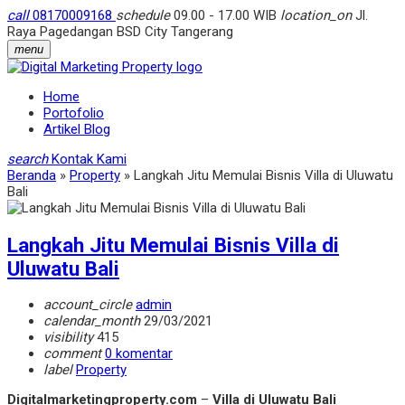
call
08170009168
schedule
09.00 - 17.00 WIB
location_on
Jl.
Raya Pagedangan BSD City Tangerang
menu
Home
Portofolio
Artikel Blog
search
Kontak Kami
Beranda
»
Property
»
Langkah Jitu Memulai Bisnis Villa di Uluwatu
Bali
Langkah Jitu Memulai Bisnis Villa di
Uluwatu Bali
account_circle
admin
calendar_month
29/03/2021
visibility
415
comment
0 komentar
label
Property
Digitalmarketingproperty.com
–
Villa di Uluwatu Bali