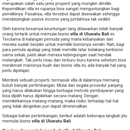
merupakan salah satu jenis properti yang mungkin dimiliki.
Kepemilikian villa ini rupanya bisa sangat menguntungkan bagi
pemilikinya. Pasalnya, villa tersebut dapat disewakan sehingga
mendatangkan pasive income yang jumlahnya tak sedikit.
Oleh karena besarnya keuntungan tang ditawarkan inilah banyak
orang tertarik untuk memulai bisnis
villa di Uluwatu Bali
ini.
Terutama di kalangan pemuda yang mana kebanyakan dari
mereka sudah berpikir untuk memiliki bisnisnya sendiri. Nah, bagi
para pemula apalagi yang tidak memiliki latar belakang berbisnis
sama sekali, pasti akan merasa kebingungan saat hendak
melangkah. Tak perlu risau dan terburu-buru karena sebelum bisa
menikmati manisnya buah dari bisnis villa ini, ada banyak hal yang
perlu dipelajari.
Membeli sebuah properti, termasuk villa di dalamnya memang
butuh banyak pertimbangan. Mulai dari segala prosedur panjang
yang harus dilakukan hingga berbagai metode pembayaran yang
bisa dipilih harus dipikirkan secara matang. Dengan
memikirkannya matang-matang, maka risiko terhadap hal-hal
yang tidak diinginkan pun dapat diminimalkan.
Sebagai bahan pertimbangan, berikut adalah beberapa langkah jitu
memulai bisnis
villa di Uluwatu Bali
.