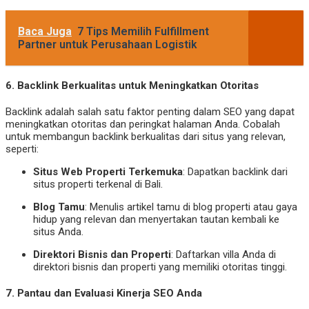
Baca Juga
7 Tips Memilih Fulfillment
Partner untuk Perusahaan Logistik
6.
Backlink Berkualitas untuk Meningkatkan Otoritas
Backlink adalah salah satu faktor penting dalam SEO yang dapat
meningkatkan otoritas dan peringkat halaman Anda. Cobalah
untuk membangun backlink berkualitas dari situs yang relevan,
seperti:
Situs Web Properti Terkemuka
: Dapatkan backlink dari
situs properti terkenal di Bali.
Blog Tamu
: Menulis artikel tamu di blog properti atau gaya
hidup yang relevan dan menyertakan tautan kembali ke
situs Anda.
Direktori Bisnis dan Properti
: Daftarkan villa Anda di
direktori bisnis dan properti yang memiliki otoritas tinggi.
7.
Pantau dan Evaluasi Kinerja SEO Anda