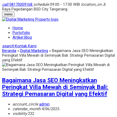
call
08170009168
schedule
09.00 - 17.00 WIB
location_on
Jl.
Raya Pagedangan BSD City Tangerang
menu
Home
Portofolio
Artikel Blog
search
Kontak Kami
Beranda
»
Digital Marketing
»
Bagaimana Jasa SEO Meningkatkan
Peringkat Villa Mewah di Seminyak Bali: Strategi Pemasaran Digital
yang Efektif
Bagaimana Jasa SEO Meningkatkan
Peringkat Villa Mewah di Seminyak Bali:
Strategi Pemasaran Digital yang Efektif
account_circle
admin
calendar_month
4/06/2025
visibility
232