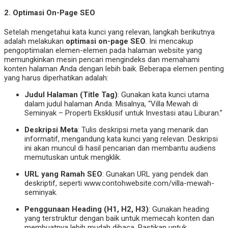
2.
Optimasi On-Page SEO
Setelah mengetahui kata kunci yang relevan, langkah berikutnya
adalah melakukan
optimasi on-page SEO
. Ini mencakup
pengoptimalan elemen-elemen pada halaman website yang
memungkinkan mesin pencari mengindeks dan memahami
konten halaman Anda dengan lebih baik. Beberapa elemen penting
yang harus diperhatikan adalah:
Judul Halaman (Title Tag)
: Gunakan kata kunci utama
dalam judul halaman Anda. Misalnya, “Villa Mewah di
Seminyak – Properti Eksklusif untuk Investasi atau Liburan.”
Deskripsi Meta
: Tulis deskripsi meta yang menarik dan
informatif, mengandung kata kunci yang relevan. Deskripsi
ini akan muncul di hasil pencarian dan membantu audiens
memutuskan untuk mengklik.
URL yang Ramah SEO
: Gunakan URL yang pendek dan
deskriptif, seperti
www.contohwebsite.com/villa-mewah-
seminyak
.
Penggunaan Heading (H1, H2, H3)
: Gunakan heading
yang terstruktur dengan baik untuk memecah konten dan
membuatnya lebih mudah dibaca. Pastikan untuk