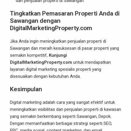
dan penjualan properti di Sawangan.
Tingkatkan Pemasaran Properti Anda di
Sawangan dengan
DigitalMarketingProperty.com
Jika Anda ingin meningkatkan penjualan properti di
Sawangan dan meraih kesuksesan di pasar properti yang
semakin kompetitif,
Kunjungi
DigitalMarketingProperty.com
untuk mendapatkan
layanan digital marketing spesialis properti yang
disesuaikan dengan kebutuhan Anda.
Kesimpulan
Digital marketing adalah cara yang sangat efektif untuk
meningkatkan visibilitas dan penjualan properti di kawasan
yang semakin berkembang seperti Sawangan, Depok.
Dengan memanfaatkan berbagai strategi seperti SEO,
PPC, media sosial, content marketing, dan email