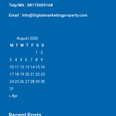
Telp/WA : 08170009168
Email : Info@Digitalmarketingproperty.com
August 2026
M
T
W
T
F
S
S
1
2
3
4
5
6
7
8
9
10
11
12
13
14
15
16
17
18
19
20
21
22
23
24
25
26
27
28
29
30
31
« Apr
Recent Posts