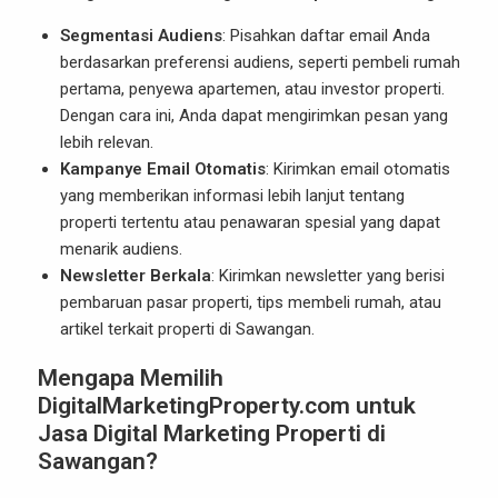
Segmentasi Audiens
: Pisahkan daftar email Anda
berdasarkan preferensi audiens, seperti pembeli rumah
pertama, penyewa apartemen, atau investor properti.
Dengan cara ini, Anda dapat mengirimkan pesan yang
lebih relevan.
Kampanye Email Otomatis
: Kirimkan email otomatis
yang memberikan informasi lebih lanjut tentang
properti tertentu atau penawaran spesial yang dapat
menarik audiens.
Newsletter Berkala
: Kirimkan newsletter yang berisi
pembaruan pasar properti, tips membeli rumah, atau
artikel terkait properti di Sawangan.
Mengapa Memilih
DigitalMarketingProperty.com untuk
Jasa Digital Marketing Properti di
Sawangan?