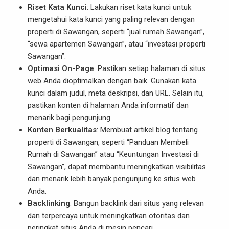
Riset Kata Kunci
: Lakukan riset kata kunci untuk
mengetahui kata kunci yang paling relevan dengan
properti di Sawangan, seperti “jual rumah Sawangan”,
“sewa apartemen Sawangan”, atau “investasi properti
Sawangan”.
Optimasi On-Page
: Pastikan setiap halaman di situs
web Anda dioptimalkan dengan baik. Gunakan kata
kunci dalam judul, meta deskripsi, dan URL. Selain itu,
pastikan konten di halaman Anda informatif dan
menarik bagi pengunjung.
Konten Berkualitas
: Membuat artikel blog tentang
properti di Sawangan, seperti “Panduan Membeli
Rumah di Sawangan” atau “Keuntungan Investasi di
Sawangan”, dapat membantu meningkatkan visibilitas
dan menarik lebih banyak pengunjung ke situs web
Anda.
Backlinking
: Bangun backlink dari situs yang relevan
dan terpercaya untuk meningkatkan otoritas dan
peringkat situs Anda di mesin pencari.