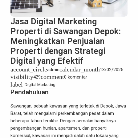
Jasa Digital Marketing
Properti di Sawangan Depok:
Meningkatkan Penjualan
Properti dengan Strategi
Digital yang Efektif
account_circle
calendar_month
admin
13/02/2025
visibility
comment
429
0 komentar
label
Digital Marketing
Pendahuluan
Sawangan, sebuah kawasan yang terletak di Depok, Jawa
Barat, telah mengalami perkembangan pesat dalam
beberapa tahun terakhir. Dengan semakin banyaknya
pengembangan hunian, apartemen, dan properti
komersial, kawasan ini menjadi salah satu lokasi yang