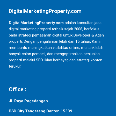
DigitalMarketingProperty.com
DigitalMarketingProperty.com
adalah konsultan jasa
digital marketing properti terbaik sejak 2008, berfokus
pada strategi pemasaran digital untuk Developer & Agen
properti. Dengan pengalaman lebih dari 15 tahun, Kami
membantu meningkatkan visibilitas online, menarik lebih
banyak calon pembeli, dan mengoptimalkan penjualan
properti melalui SEO, iklan berbayar, dan strategi konten
terukur.
Office :
Jl. Raya Pagedangan
BSD City Tangerang Banten 15339