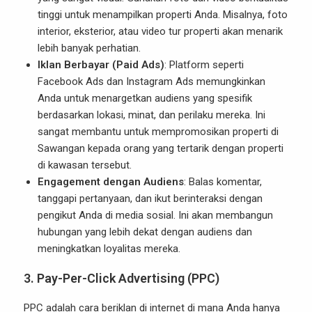
tinggi untuk menampilkan properti Anda. Misalnya, foto
interior, eksterior, atau video tur properti akan menarik
lebih banyak perhatian.
Iklan Berbayar (Paid Ads)
: Platform seperti
Facebook Ads dan Instagram Ads memungkinkan
Anda untuk menargetkan audiens yang spesifik
berdasarkan lokasi, minat, dan perilaku mereka. Ini
sangat membantu untuk mempromosikan properti di
Sawangan kepada orang yang tertarik dengan properti
di kawasan tersebut.
Engagement dengan Audiens
: Balas komentar,
tanggapi pertanyaan, dan ikut berinteraksi dengan
pengikut Anda di media sosial. Ini akan membangun
hubungan yang lebih dekat dengan audiens dan
meningkatkan loyalitas mereka.
3. Pay-Per-Click Advertising (PPC)
PPC adalah cara beriklan di internet di mana Anda hanya