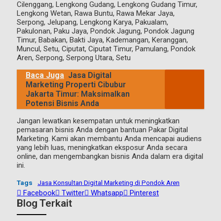
Cilenggang, Lengkong Gudang, Lengkong Gudang Timur,
Lengkong Wetan, Rawa Buntu, Rawa Mekar Jaya,
Serpong, Jelupang, Lengkong Karya, Pakualam,
Pakulonan, Paku Jaya, Pondok Jagung, Pondok Jagung
Timur, Babakan, Bakti Jaya, Kademangan, Keranggan,
Muncul, Setu, Ciputat, Ciputat Timur, Pamulang, Pondok
Aren, Serpong, Serpong Utara, Setu
Baca Juga
Jasa Digital
Marketing Properti Cibubur
Jakarta Timur: Maksimalkan
Potensi Bisnis Anda
Jangan lewatkan kesempatan untuk meningkatkan
pemasaran bisnis Anda dengan bantuan Pakar Digital
Marketing. Kami akan membantu Anda mencapai audiens
yang lebih luas, meningkatkan eksposur Anda secara
online, dan mengembangkan bisnis Anda dalam era digital
ini.
Tags
Jasa Konsultan Digital Marketing di Pondok Aren
Facebook
Twitter
Whatsapp
Pinterest
Blog Terkait