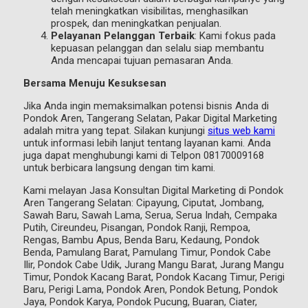
telah meningkatkan visibilitas, menghasilkan
prospek, dan meningkatkan penjualan.
Pelayanan Pelanggan Terbaik
: Kami fokus pada
kepuasan pelanggan dan selalu siap membantu
Anda mencapai tujuan pemasaran Anda.
Bersama Menuju Kesuksesan
Jika Anda ingin memaksimalkan potensi bisnis Anda di
Pondok Aren, Tangerang Selatan, Pakar Digital Marketing
adalah mitra yang tepat. Silakan kunjungi
situs web kami
untuk informasi lebih lanjut tentang layanan kami. Anda
juga dapat menghubungi kami di Telpon 08170009168
untuk berbicara langsung dengan tim kami.
Kami melayan Jasa Konsultan Digital Marketing di Pondok
Aren Tangerang Selatan: Cipayung, Ciputat, Jombang,
Sawah Baru, Sawah Lama, Serua, Serua Indah, Cempaka
Putih, Cireundeu, Pisangan, Pondok Ranji, Rempoa,
Rengas, Bambu Apus, Benda Baru, Kedaung, Pondok
Benda, Pamulang Barat, Pamulang Timur, Pondok Cabe
Ilir, Pondok Cabe Udik, Jurang Mangu Barat, Jurang Mangu
Timur, Pondok Kacang Barat, Pondok Kacang Timur, Perigi
Baru, Perigi Lama, Pondok Aren, Pondok Betung, Pondok
Jaya, Pondok Karya, Pondok Pucung, Buaran, Ciater,