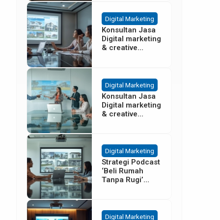
Besar
Digital Marketing
Konsultan Jasa
Digital marketing
& creative
agency Properti
Terbaik di
Cisoka
Tangerang
Digital Marketing
Konsultan Jasa
Digital marketing
& creative
agency Properti
di Sentul Bogor
Digital Marketing
Strategi Podcast
‘Beli Rumah
Tanpa Rugi’
untuk Promosi
Cluster Gading
Serpong
Digital Marketing