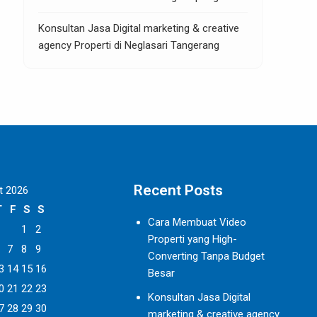
Konsultan Jasa Digital marketing & creative
agency Properti di Neglasari Tangerang
Recent Posts
t 2026
T
F
S
S
Cara Membuat Video
1
2
Properti yang High-
7
8
9
Converting Tanpa Budget
3
14
15
16
Besar
0
21
22
23
Konsultan Jasa Digital
7
28
29
30
marketing & creative agency