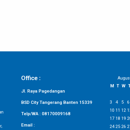
Office :
Augus
M
T
W
Jl. Raya Pagedangan
3
4
5
6
BSD City Tangerang Banten 15339
10
11
12
1
an
Telp/WA : 08170009168
17
18
19
2
Email :
r,
24
25
26
2