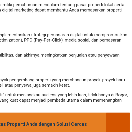
 memiliki pemahaman mendalam tentang pasar properti lokal serta
asa digital marketing dapat membantu Anda memasarkan properti
gimplementasikan strategi pemasaran digital untuk mempromosikan
timization), PPC (Pay-Per-Click), media sosial, dan pemasaran
ibilitas, dan akhirnya meningkatkan penjualan atau penyewaan
banyak pengembang properti yang membangun proyek-proyek baru
eli atau penyewa juga semakin ketat.
f untuk menjangkau audiens yang lebih luas, tidak hanya di Bogor,
nline yang kuat dapat menjadi pembeda utama dalam memenangkan
itas Properti Anda dengan Solusi Cerdas