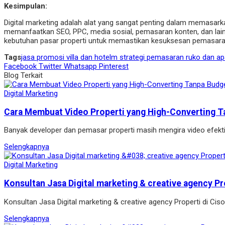
Kesimpulan:
Digital marketing adalah alat yang sangat penting dalam memasark
memanfaatkan SEO, PPC, media sosial, pemasaran konten, dan lai
kebutuhan pasar properti untuk memastikan kesuksesan pemasaran
Tags
jasa promosi villa dan hotelm strategi pemasaran ruko dan a
Facebook
Twitter
Whatsapp
Pinterest
Blog Terkait
Digital Marketing
Cara Membuat Video Properti yang High-Converting T
Banyak developer dan pemasar properti masih mengira video efekt
Selengkapnya
Digital Marketing
Konsultan Jasa Digital marketing & creative agency Pr
Konsultan Jasa Digital marketing & creative agency Properti di Ci
Selengkapnya