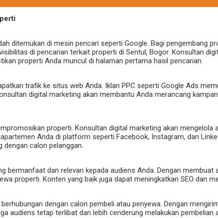
perti
h ditemukan di mesin pencari seperti Google. Bagi pengembang prope
ilitas di pencarian terkait properti di Sentul, Bogor. Konsultan dig
tikan properti Anda muncul di halaman pertama hasil pencarian.
apatkan trafik ke situs web Anda. Iklan PPC seperti Google Ads me
. Konsultan digital marketing akan membantu Anda merancang kampa
empromosikan properti. Konsultan digital marketing akan mengelo
au apartemen Anda di platform seperti Facebook, Instagram, dan Li
ng dengan calon pelanggan.
bermanfaat dan relevan kepada audiens Anda. Dengan membuat artikel
yewa properti. Konten yang baik juga dapat meningkatkan SEO dan me
p berhubungan dengan calon pembeli atau penyewa. Dengan mengirimka
aga audiens tetap terlibat dan lebih cenderung melakukan pembelian