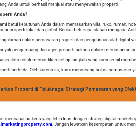
luang Anda untuk berhasil menjual atau menyewakan properti.
roperti Anda?
hami betul kebutuhan Anda dalam memasarkan villa, ruko, rumah, hot
pasar properti lokal dan global. Berikut beberapa alasan mengapa An
rpengalaman dalam pemasaran properti dan penggunaan alat digital ya
anyak pengembang dan agen properti sukses dalam memasarkan prop
sis data untuk memastikan setiap langkah yang kami ambil member
operti berbeda. Oleh karena itu, kami merancang solusi pemasaran y
kan Properti di Teluknaga: Strategi Pemasaran yang Efekt
in mencapai audiens yang lebih luas dengan strategi digital marketin
talmarketingproperty.com
. Jangan lewatkan kesempatan untuk menin