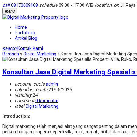
call
08170009168
schedule
09.00 - 17.00 WIB
location_on
Jl. Raya
menu
Home
Portofolio
Artikel Blog
search
Kontak Kami
Beranda
»
Digital Marketing
»
Konsultan Jasa Digital Marketing Spesi
Konsultan Jasa Digital Marketing Spesialis
account_circle
admin
calendar_month
21/05/2025
visibility
241
comment
0 komentar
label
Digital Marketing
Introduction:
Digital marketing telah menjadi alat yang sangat penting dalam m
perkembangan properti seperti villa, ruko, rumah, hotel, dan apar