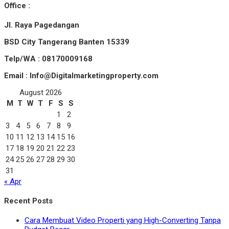
Office :
Jl. Raya Pagedangan
BSD City Tangerang Banten 15339
Telp/WA : 08170009168
Email : Info@Digitalmarketingproperty.com
August 2026
M
T
W
T
F
S
S
1
2
3
4
5
6
7
8
9
10
11
12
13
14
15
16
17
18
19
20
21
22
23
24
25
26
27
28
29
30
31
« Apr
Recent Posts
Cara Membuat Video Properti yang High-Converting Tanpa