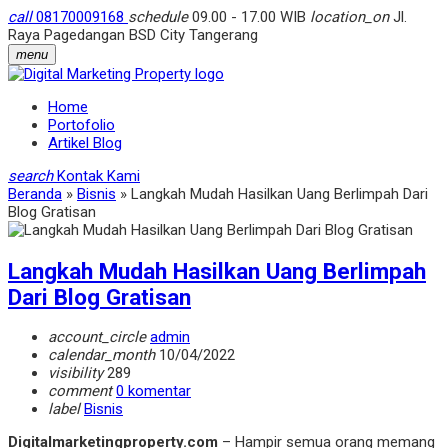
call
08170009168
schedule
09.00 - 17.00 WIB
location_on
Jl.
Raya Pagedangan BSD City Tangerang
menu
Home
Portofolio
Artikel Blog
search
Kontak Kami
Beranda
»
Bisnis
»
Langkah Mudah Hasilkan Uang Berlimpah Dari
Blog Gratisan
Langkah Mudah Hasilkan Uang Berlimpah
Dari Blog Gratisan
account_circle
admin
calendar_month
10/04/2022
visibility
289
comment
0 komentar
label
Bisnis
Digitalmarketingproperty.com
– Hampir semua orang memang