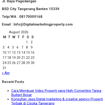
Jl. Raya Pagedangan
BSD City Tangerang Banten 15339
Telp/WA : 08170009168
Email : Info@Digitalmarketingproperty.com
August 2026
M
T
W
T
F
S
S
1
2
3
4
5
6
7
8
9
10
11
12
13
14
15
16
17
18
19
20
21
22
23
24
25
26
27
28
29
30
31
« Apr
Recent Posts
Cara Membuat Video Properti yang High-Converting Tanpa
Budget Besar
Konsultan Jasa Digital marketing & creative agency Properti
Terbaik di Cisoka Tangerang