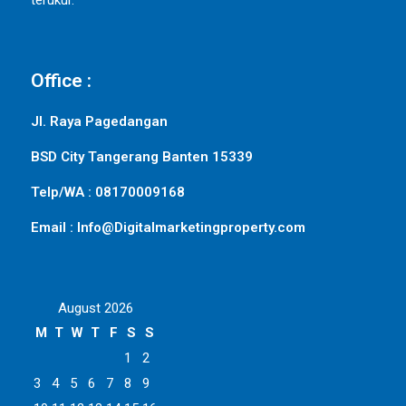
terukur.
Office :
Jl. Raya Pagedangan
BSD City Tangerang Banten 15339
Telp/WA : 08170009168
Email : Info@Digitalmarketingproperty.com
August 2026
M
T
W
T
F
S
S
1
2
3
4
5
6
7
8
9