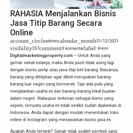
RAHASIA Menjalankan Bisnis
Jasa Titip Barang Secara
Online
account_circle
calendar_month
admin
31/12/2021
visibility
comment
label
357
0 komentar
Bisnis
Digitalmarketingproperty.com
– Untuk Anda yang
gemar sekali belanja, maka Anda pasti tidak asing lagi
dengan
bisnis
jastip atau jasa titip beli barang. Biasanya,
barang yang dititipkan agar dibeli merupakan barang-
barang luar negeri yang bermerek. Tapi ada pula yang
menjalankan usaha ini dari barang-barang lokal buatan
dalam negeri. Walaupun terkesan sebagai bisnis yang
sepele, ternyata usaha ini tidak sedikit sudah dijalankan di
Indonesia. Anda dapat dengan mudah menentukan toko
online di Instagram yang menawarkan bisnis jasa ini.
Apakah Anda tertarik? Sebab tidak sedikit pembeli yang