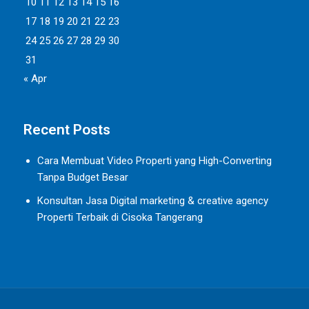
10
11
12
13
14
15
16
17
18
19
20
21
22
23
24
25
26
27
28
29
30
31
« Apr
Recent Posts
Cara Membuat Video Properti yang High-Converting
Tanpa Budget Besar
Konsultan Jasa Digital marketing & creative agency
Properti Terbaik di Cisoka Tangerang