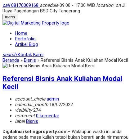
call
08170009168
schedule
09.00 - 17.00 WIB
location_on
Jl.
Raya Pagedangan BSD City Tangerang
menu
Home
Portofolio
Artikel Blog
search
Kontak Kami
Beranda
»
Bisnis
»
Referensi Bisnis Anak Kuliahan Modal Kecil
Referensi Bisnis Anak Kuliahan Modal
Kecil
account_circle
admin
calendar_month
18/02/2022
visibility
274
comment
0 komentar
label
Bisnis
Digitalmarketingproperty.com
– Walaupun waktu ini anda
sedang pada masa kuliah tetapi bukan berarti anda nir mampu