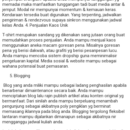
memadai maka manfaatkan tunggangan tadi buat media antar &
jemput. Modal nir mempunyai momentum & kemauan keras.
Kendaraan tersedia buat digunakan. Yang terpenting, jadwalkan
pengiriman & rendezvous supaya sinkron menggunakan jadwal
kelas Anda. 4. Penjualan Kaos Unik
T-shirt merupakan sandang yg dikenakan sang jutaan orang buat
memudahkan proses penjualan. Anda mampu menjual kaos
menggunakan aneka macam goresan pena. Misalnya goresan
pena yg berisi dakwah, atau grafiti yg berisi pesanpesan lucu.
Anda mampu mencoba sistem dropship guna meminimalisir
pengeluaran kapital. Media sosial & website mampu sebagai
wahana potensial buat pemasaran.
Blogging
Blog yang anda miliki mampu sebagai ladang penghasilan apabila
benarbenar dimaintenance secara baik. Anda mampu
menciptakan blog lalu rajin publish artikel atau konten original yg
bermanfaat. Dari sinilah anda mampu berpeluang menambah
pengunjung sebagai akibatnya poly pengiklan yg berminat
memasang iklannya pada blog anda. Blogging tergolong fleksibel
lantaran mampu dijalankan dimanapun sebagai akibatnya nir
mengganggu jadwal kuliah anda.