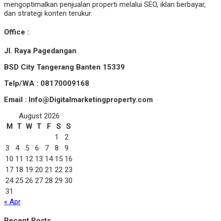
mengoptimalkan penjualan properti melalui SEO, iklan berbayar,
dan strategi konten terukur.
Office :
Jl. Raya Pagedangan
BSD City Tangerang Banten 15339
Telp/WA : 08170009168
Email : Info@Digitalmarketingproperty.com
August 2026
M
T
W
T
F
S
S
1
2
3
4
5
6
7
8
9
10
11
12
13
14
15
16
17
18
19
20
21
22
23
24
25
26
27
28
29
30
31
« Apr
Recent Posts