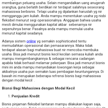
membangun peluang usaha. Selain mengandalkan uang anugerah
orangtua, guna berlatih berdikari nir terdapat salahnya seseorang
mahasiswa berbisnis. Tetapi usaha yg dijalankan haruslah yg nir
mengganggu jam kuliah. Anda mampu menentukan usaha yg nisbi
fleksibel menurut segi operasionalnya. Anggapan bahwa usaha
mesti dimulai menggunakan kapital akbar sebenarnya nir
sepenuhnya benar. Pasalnya anda mampu memulai usaha
menurut kapital seadanya.
Adanya sistem
online
yg semakin sophisticated tentu
memudahkan operasional dan pemasarannya. Maka tidak
terdapat alasan bagi mahasiswa buat nir mencoba membuka
usaha. Bisa jadi menurut bisnis kecil kecilan semasa kuliah anda
mampu mengembangkannya & sebagai rencana cadangan
apabila tidak berhasil melamar pekerjaan. Bisa jadi menurut bisnis
mini ini anda mampu menyediakan lowongan kerja sebagai
akibatnya usaha pun semakin luas pembagian keuntungannya. Di
bawah ini merupakan beberapa refrensi bisnis bagi mahasiswa
dengan modal kecil .
Bisnsi Bagi Mahasiswa dengan
Modal Kecil
Penjualan Kredit
Bisnis pinjaman fleksibel lantaran mampu dilakukan kapan saja,