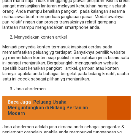
pada mana saja. Tidak mengganggu jadwal pelajaran. Bisnis kredit
sangat menjanjikan lantaran melayani kebutuhan hampir seluruh
orang. Anda mampu kenaikan pangkat pada kalangan sesama
mahasiswa buat memperluas jangkauan pasar. Modal awalnya
pun relatif ringan dan proses transaksinya relatif gampang
lantaran mampu mengandalkan smartphone anda.
Menyediakan konten artikel
Menjadi penyedia konten termasuk inspirasi cerdas pada
memanfaatkan peluang yg terdapat. Banyaknya pemilik website
yg memerlukan konten siap publish menciptakan jenis bisnis satu
ini sangat menjanjikan. Bergabunglah menggunakan website
spesifik buat kenaikan pangkat artikel, gambar, atau konten
lainnya. apabila anda bahagia bergelut pada bidang kreatif, usaha
satu ini cocok sebagai pilihan yg menjanjikan.
Jasa abodemen
Baca Juga
Peluang Usaha
Menguntungkan di Bidang Pertanian
Modern
Jasa abodemen adalah jasa dimana anda sebagai pengantar &
penjemput oranglain. apabila anda mempunyai tunggangan yg