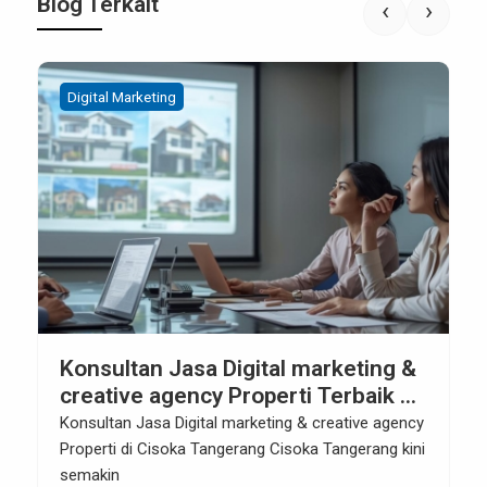
Blog Terkait
‹
›
Digital Marketing
Konsultan Jasa Digital marketing &
creative agency Properti Terbaik di
Cisoka Tangerang
Konsultan Jasa Digital marketing & creative agency
Properti di Cisoka Tangerang Cisoka Tangerang kini
semakin