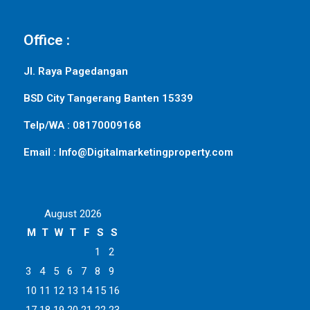
Office :
Jl. Raya Pagedangan
BSD City Tangerang Banten 15339
Telp/WA : 08170009168
Email : Info@Digitalmarketingproperty.com
August 2026
M
T
W
T
F
S
S
1
2
3
4
5
6
7
8
9
10
11
12
13
14
15
16