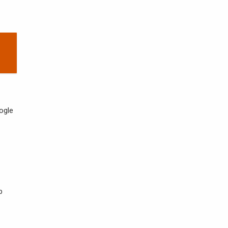
ogle
b