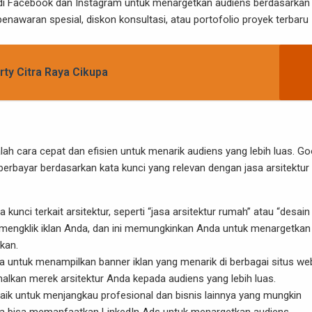
r di Facebook dan Instagram untuk menargetkan audiens berdasarkan
nawaran spesial, diskon konsultasi, atau portofolio proyek terbaru
rty Citra Raya Cikupa
alah cara cepat dan efisien untuk menarik audiens yang lebih luas. Go
rbayar berdasarkan kata kunci yang relevan dengan jasa arsitektur
unci terkait arsitektur, seperti “jasa arsitektur rumah” atau “desain
engklik iklan Anda, dan ini memungkinkan Anda untuk menargetkan
kan.
a untuk menampilkan banner iklan yang menarik di berbagai situs we
alkan merek arsitektur Anda kepada audiens yang lebih luas.
baik untuk menjangkau profesional dan bisnis lainnya yang mungkin