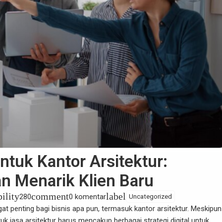
untuk Kantor Arsitektur:
an Menarik Klien Baru
bility
comment
label
280
0 komentar
Uncategorized
angat penting bagi bisnis apa pun, termasuk kantor arsitektur. Meskipun
uk jasa arsitektur harus mencakup berbagai strategi digital untuk