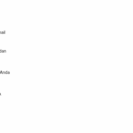
ail
 dan
a Anda
.