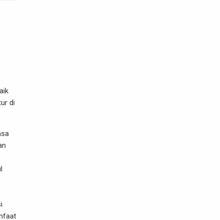
aik
ur di
asa
an
l
i
anfaat