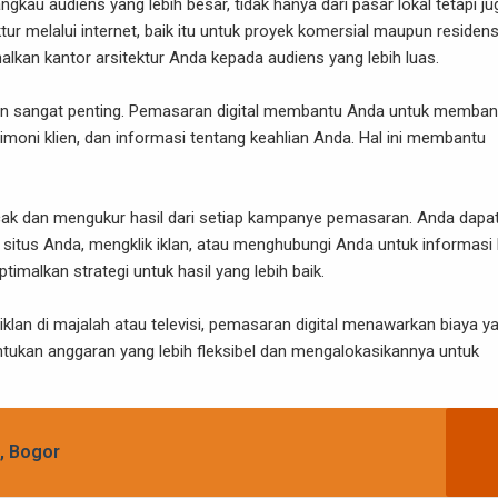
au audiens yang lebih besar, tidak hanya dari pasar lokal tetapi ju
tur melalui internet, baik itu untuk proyek komersial maupun residensi
kan kantor arsitektur Anda kepada audiens yang lebih luas.
cayaan sangat penting. Pemasaran digital membantu Anda untuk memba
timoni klien, dan informasi tentang keahlian Anda. Hal ini membantu
ak dan mengukur hasil dari setiap kampanye pemasaran. Anda dapa
itus Anda, mengklik iklan, atau menghubungi Anda untuk informasi 
imalkan strategi untuk hasil yang lebih baik.
klan di majalah atau televisi, pemasaran digital menawarkan biaya y
entukan anggaran yang lebih fleksibel dan mengalokasikannya untuk
o, Bogor