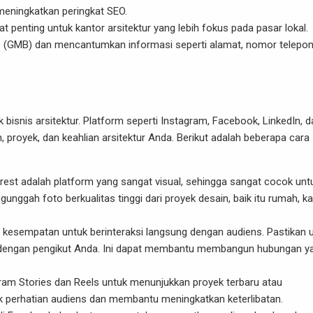
meningkatkan peringkat SEO.
t penting untuk kantor arsitektur yang lebih fokus pada pasar lokal.
s (GMB) dan mencantumkan informasi seperti alamat, nomor telepon
 bisnis arsitektur. Platform seperti Instagram, Facebook, LinkedIn, d
proyek, dan keahlian arsitektur Anda. Berikut adalah beberapa cara
erest adalah platform yang sangat visual, sehingga sangat cocok unt
ggah foto berkualitas tinggi dari proyek desain, baik itu rumah, ka
 kesempatan untuk berinteraksi langsung dengan audiens. Pastikan 
 dengan pengikut Anda. Ini dapat membantu membangun hubungan y
ram Stories dan Reels untuk menunjukkan proyek terbaru atau
k perhatian audiens dan membantu meningkatkan keterlibatan.