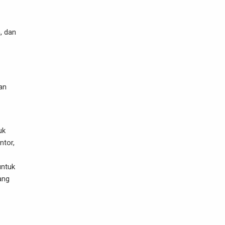
, dan
an
uk
ntor,
untuk
ang