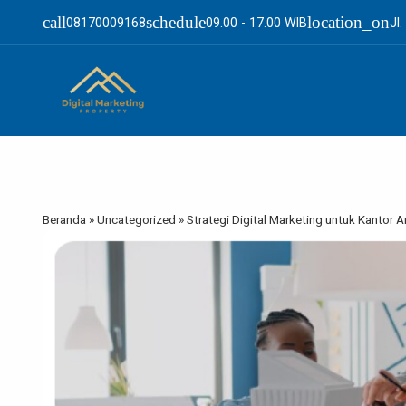
call
schedule
location_on
08170009168
09.00 - 17.00 WIB
Jl
Beranda
»
Uncategorized
»
Strategi Digital Marketing untuk Kantor A