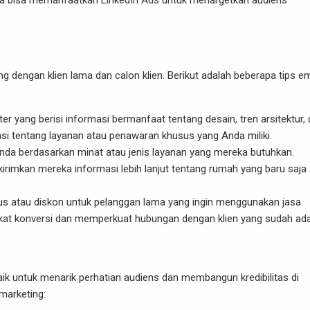
da bisa memanfaatkan LinkedIn Ads untuk menargetkan audiens
g dengan klien lama dan calon klien. Berikut adalah beberapa tips em
ter yang berisi informasi bermanfaat tentang desain, tren arsitektur,
i tentang layanan atau penawaran khusus yang Anda miliki.
nda berdasarkan minat atau jenis layanan yang mereka butuhkan.
, kirimkan mereka informasi lebih lanjut tentang rumah yang baru saj
us atau diskon untuk pelanggan lama yang ingin menggunakan jasa
ngkat konversi dan memperkuat hubungan dengan klien yang sudah ada
ik untuk menarik perhatian audiens dan membangun kredibilitas di
 marketing: