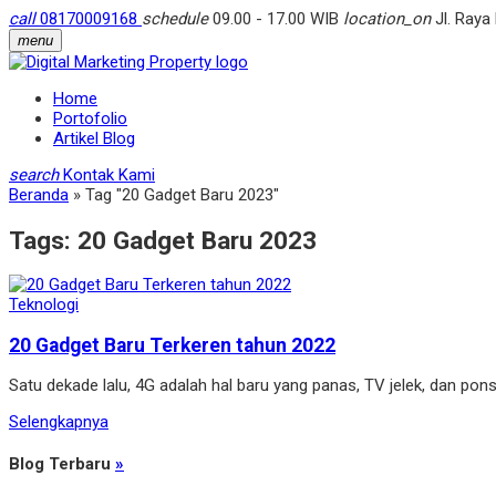
call
08170009168
schedule
09.00 - 17.00 WIB
location_on
Jl. Raya
menu
Home
Portofolio
Artikel Blog
search
Kontak Kami
Beranda
»
Tag "20 Gadget Baru 2023"
Tags:
20 Gadget Baru 2023
Teknologi
20 Gadget Baru Terkeren tahun 2022
Satu dekade lalu, 4G adalah hal baru yang panas, TV jelek, dan po
Selengkapnya
Blog Terbaru
»