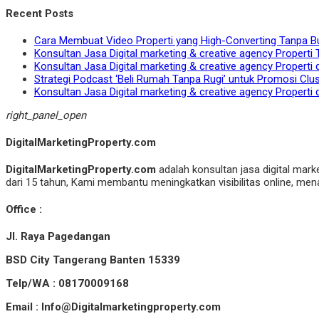
Recent Posts
Cara Membuat Video Properti yang High-Converting Tanpa B
Konsultan Jasa Digital marketing & creative agency Properti 
Konsultan Jasa Digital marketing & creative agency Properti 
Strategi Podcast ‘Beli Rumah Tanpa Rugi’ untuk Promosi Clu
Konsultan Jasa Digital marketing & creative agency Properti 
right_panel_open
DigitalMarketingProperty.com
DigitalMarketingProperty.com
adalah konsultan jasa digital mark
dari 15 tahun, Kami membantu meningkatkan visibilitas online, menar
Office :
Jl. Raya Pagedangan
BSD City Tangerang Banten 15339
Telp/WA : 08170009168
Email : Info@Digitalmarketingproperty.com