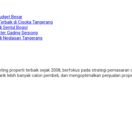
udget Besar
Terbaik di Cisoka Tangerang
di Sentul Bogor
ster Gading Serpong
di Neglasari Tangerang
eting properti terbaik sejak 2008, berfokus pada strategi pemasaran 
ik lebih banyak calon pembeli, dan mengoptimalkan penjualan properti