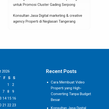
untuk Promosi Cluster Gading Serpong
Konsultan Jasa Digital marketing & creative
agency Properti di Neglasari Tangerang
Recent Posts
t 2026
T
F
S
S
Cara Membuat Video
1
2
Properti yang High-
7
8
9
Converting Tanpa Budget
3
14
15
16
Besar
0
21
22
23
Konsultan Jasa Digital