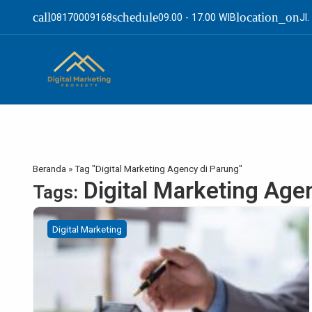
call
schedule
location_on
08170009168
09.00 - 17.00 WIB
Jl
Beranda
»
Tag "Digital Marketing Agency di Parung"
Digital Marketing Age
Tags:
Digital Marketing