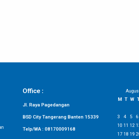
Office :
Augus
M
T
W
Jl. Raya Pagedangan
3
4
5
6
BSD City Tangerang Banten 15339
10
11
12
1
an
Telp/WA : 08170009168
17
18
19
2