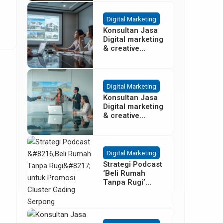
Besar
Digital Marketing
Konsultan Jasa
Digital marketing
& creative
agency Properti
Terbaik di
Cisoka
Tangerang
Digital Marketing
Konsultan Jasa
Digital marketing
& creative
agency Properti
di Sentul Bogor
Digital Marketing
Strategi Podcast
‘Beli Rumah
Tanpa Rugi’
untuk Promosi
Cluster Gading
Serpong