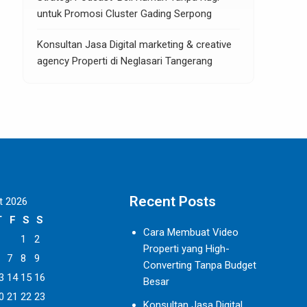
untuk Promosi Cluster Gading Serpong
Konsultan Jasa Digital marketing & creative
agency Properti di Neglasari Tangerang
Recent Posts
t 2026
T
F
S
S
Cara Membuat Video
1
2
Properti yang High-
7
8
9
Converting Tanpa Budget
3
14
15
16
Besar
0
21
22
23
Konsultan Jasa Digital