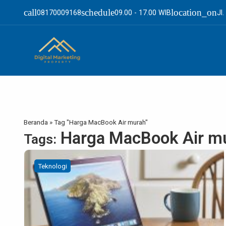
call
schedule
location_on
08170009168
09.00 - 17.00 WIB
Jl
Beranda
»
Tag "Harga MacBook Air murah"
Harga MacBook Air m
Tags:
Teknologi