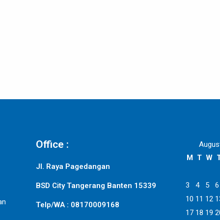
Office :
Augus
M
T
W
Jl. Raya Pagedangan
3
4
5
6
BSD City Tangerang Banten 15339
10
11
12
1
an
Telp/WA : 08170009168
17
18
19
2