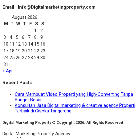
Email : Info@Digitalmarketingproperty.com
August 2026
M
T
W
T
F
S
S
1
2
3
4
5
6
7
8
9
10
11
12
13
14
15
16
17
18
19
20
21
22
23
24
25
26
27
28
29
30
31
« Apr
Recent Posts
Cara Membuat Video Properti yang High-Converting Tanpa
Budget Besar
Konsultan Jasa Digital marketing & creative agency Properti
Terbaik di Cisoka Tangerang
Digital Marketing Property © Copyright 2026. All Rights Reserved
Digital Marketing Property Agency