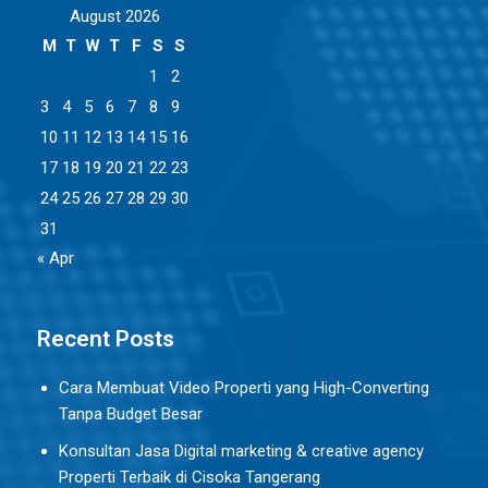
August 2026
M
T
W
T
F
S
S
1
2
3
4
5
6
7
8
9
10
11
12
13
14
15
16
17
18
19
20
21
22
23
24
25
26
27
28
29
30
31
« Apr
Recent Posts
Cara Membuat Video Properti yang High-Converting
Tanpa Budget Besar
Konsultan Jasa Digital marketing & creative agency
Properti Terbaik di Cisoka Tangerang