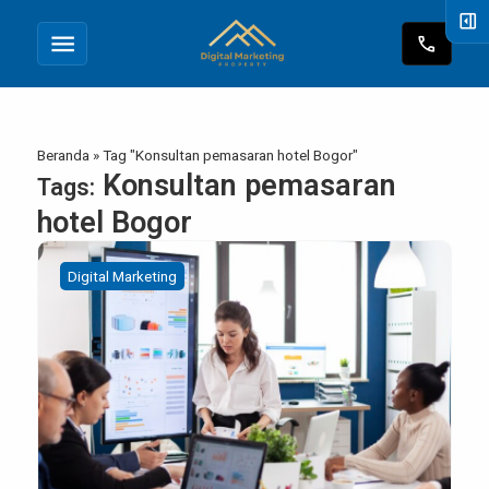
right_panel_open
menu
call
Beranda
»
Tag "Konsultan pemasaran hotel Bogor"
Konsultan pemasaran
Tags:
hotel Bogor
Digital Marketing