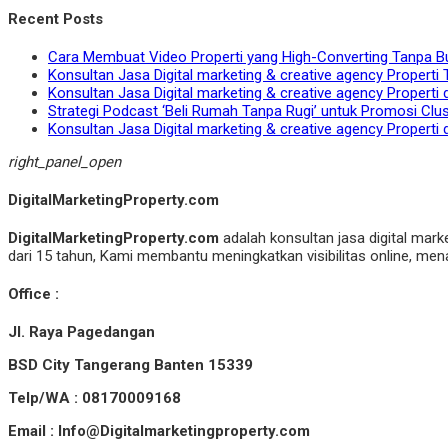
Recent Posts
Cara Membuat Video Properti yang High-Converting Tanpa B
Konsultan Jasa Digital marketing & creative agency Properti 
Konsultan Jasa Digital marketing & creative agency Properti 
Strategi Podcast ‘Beli Rumah Tanpa Rugi’ untuk Promosi Clu
Konsultan Jasa Digital marketing & creative agency Properti 
right_panel_open
DigitalMarketingProperty.com
DigitalMarketingProperty.com
adalah konsultan jasa digital mark
dari 15 tahun, Kami membantu meningkatkan visibilitas online, menar
Office :
Jl. Raya Pagedangan
BSD City Tangerang Banten 15339
Telp/WA : 08170009168
Email : Info@Digitalmarketingproperty.com