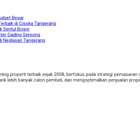
udget Besar
Terbaik di Cisoka Tangerang
di Sentul Bogor
ster Gading Serpong
di Neglasari Tangerang
eting properti terbaik sejak 2008, berfokus pada strategi pemasaran 
ik lebih banyak calon pembeli, dan mengoptimalkan penjualan properti