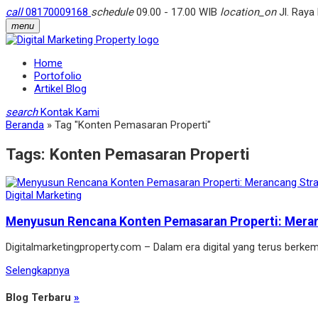
call
08170009168
schedule
09.00 - 17.00 WIB
location_on
Jl. Raya
menu
Home
Portofolio
Artikel Blog
search
Kontak Kami
Beranda
»
Tag "Konten Pemasaran Properti"
Tags:
Konten Pemasaran Properti
Digital Marketing
Menyusun Rencana Konten Pemasaran Properti: Meranc
Digitalmarketingproperty.com – Dalam era digital yang terus berk
Selengkapnya
Blog Terbaru
»