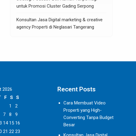
untuk Promosi Cluster Gading Serpong
Konsultan Jasa Digital marketing & creative
agency Properti di Neglasari Tangerang
Recent Posts
t 2026
T
F
S
S
Cara Membuat Video
1
2
Properti yang High-
7
8
9
Converting Tanpa Budget
3
14
15
16
Besar
0
21
22
23
Konsultan Jasa Digital