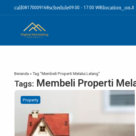
call
schedule
location_on
08170009168
09.00 - 17.00 WIB
Jl
Beranda
»
Tag "Membeli Properti Melalui Lelang"
Membeli Properti Mela
Tags:
Property