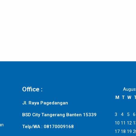
Office :
Augus
M
T
W
Jl. Raya Pagedangan
3
4
5
6
BSD City Tangerang Banten 15339
10
11
12
1
an
Telp/WA : 08170009168
17
18
19
2