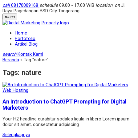
call
08170009168
schedule
09.00 - 17.00 WIB
location_on
Jl.
Raya Pagedangan BSD City Tangerang
menu
Home
Portofolio
Artikel Blog
search
Kontak Kami
Beranda
»
Tag "nature"
Tags:
nature
Web Hosting
An Introduction to ChatGPT Prompting for Digital
Marketers
Your H2 headline curabitur sodales ligula in libero Lorem ipsum
dolor sit amet, consectetur adipiscing
Selengkapnya