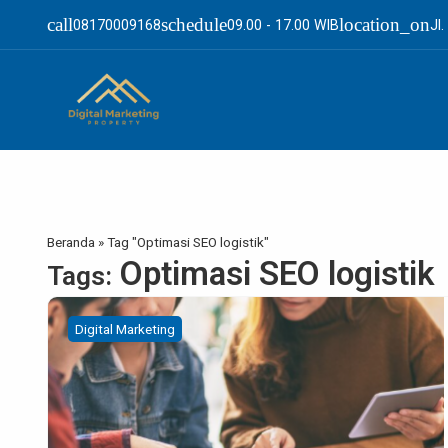
call
schedule
location_on
08170009168
09.00 - 17.00 WIB
Jl
Beranda
»
Tag "Optimasi SEO logistik"
Optimasi SEO logistik
Tags:
Digital Marketing