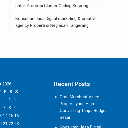
untuk Promosi Cluster Gading Serpong
Konsultan Jasa Digital marketing & creative
agency Properti di Neglasari Tangerang
Recent Posts
t 2026
T
F
S
S
Cara Membuat Video
1
2
Properti yang High-
7
8
9
Converting Tanpa Budget
3
14
15
16
Besar
0
21
22
23
Konsultan Jasa Digital