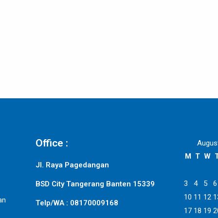
Office :
Augus
M
T
W
Jl. Raya Pagedangan
3
4
5
6
BSD City Tangerang Banten 15339
10
11
12
1
an
Telp/WA : 08170009168
17
18
19
2