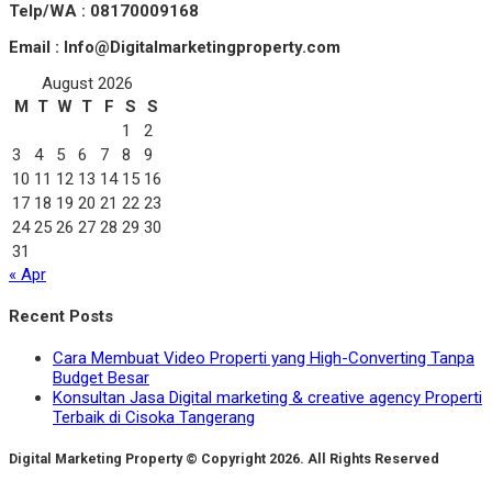
Telp/WA : 08170009168
Email : Info@Digitalmarketingproperty.com
August 2026
M
T
W
T
F
S
S
1
2
3
4
5
6
7
8
9
10
11
12
13
14
15
16
17
18
19
20
21
22
23
24
25
26
27
28
29
30
31
« Apr
Recent Posts
Cara Membuat Video Properti yang High-Converting Tanpa
Budget Besar
Konsultan Jasa Digital marketing & creative agency Properti
Terbaik di Cisoka Tangerang
Digital Marketing Property © Copyright 2026. All Rights Reserved