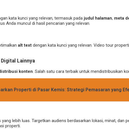
ngan kata kunci yang relevan, termasuk pada
judul halaman
,
meta de
 Anda muncul di hasil pencarian yang relevan.
ptimalkan
alt text
dengan kata kunci yang relevan. Video tour proper
Digital Lainnya
distribusi konten
. Salah satu cara terbaik untuk mendistribusikan k
kan Properti di Pasar Kemis: Strategi Pemasaran yang Efe
yang lebih luas. Targetkan audiens berdasarkan lokasi, minat, dan
i properti.