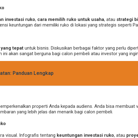
ko
n investasi ruko
,
cara memilih ruko untuk usaha
, atau
strategi 
nsi keuntungan dari memiliki ruko di lokasi yang strategis seperti P
 yang tepat
untuk bisnis. Diskusikan berbagai faktor yang perlu dipertim
ini akan sangat berguna bagi calon pembeli atau investor yang ingi
patan: Panduan Lengkap
 memperkenalkan properti Anda kepada audiens. Anda bisa membuat
ambaran yang lebih jelas dan menarik bagi calon pembeli.
uko
 visual. Infografis tentang
keuntungan investasi ruko
, atau
proye