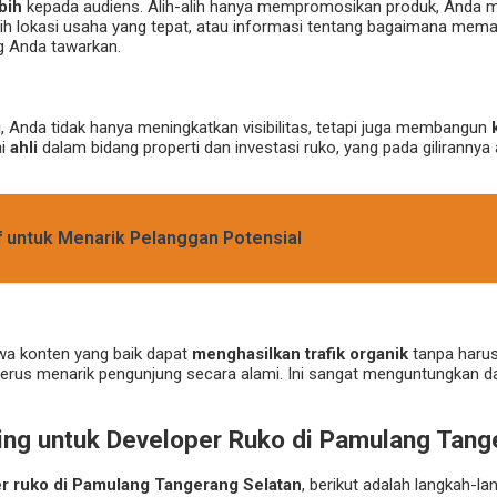
ebih
kepada audiens. Alih-alih hanya mempromosikan produk, Anda
emilih lokasi usaha yang tepat, atau informasi tentang bagaimana m
ng Anda tawarkan.
 Anda tidak hanya meningkatkan visibilitas, tetapi juga membangun
ai
ahli
dalam bidang properti dan investasi ruko, yang pada gilirann
 untuk Menarik Pelanggan Potensial
hwa konten yang baik dapat
menghasilkan trafik organik
tanpa harus
terus menarik pengunjung secara alami. Ini sangat menguntungkan d
ing untuk Developer Ruko di Pamulang Tang
r ruko di Pamulang Tangerang Selatan
, berikut adalah langkah-la