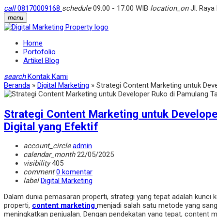
call
08170009168
schedule
09.00 - 17.00 WIB
location_on
Jl. Raya
menu
Home
Portofolio
Artikel Blog
search
Kontak Kami
Beranda
»
Digital Marketing
»
Strategi Content Marketing untuk Dev
Strategi Content Marketing untuk Develop
Digital yang Efektif
account_circle
admin
calendar_month
22/05/2025
visibility
405
comment
0 komentar
label
Digital Marketing
Dalam dunia pemasaran properti, strategi yang tepat adalah kunci
properti,
content marketing
menjadi salah satu metode yang sang
meningkatkan penjualan. Dengan pendekatan yang tepat, content 