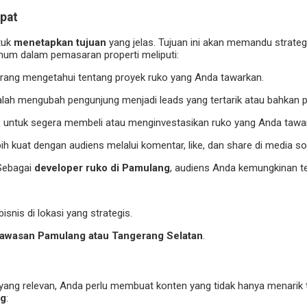
pat
tuk
menetapkan tujuan
yang jelas. Tujuan ini akan memandu strat
mum dalam pemasaran properti meliputi:
 orang mengetahui tentang proyek ruko yang Anda tawarkan.
lah mengubah pengunjung menjadi leads yang tertarik atau bahkan p
s untuk segera membeli atau menginvestasikan ruko yang Anda tawa
 kuat dengan audiens melalui komentar, like, dan share di media sos
 Sebagai
developer ruko di Pamulang
, audiens Anda kemungkinan terd
snis di lokasi yang strategis.
kawasan Pamulang atau Tangerang Selatan
.
 yang relevan, Anda perlu membuat konten yang tidak hanya menarik 
ng
: