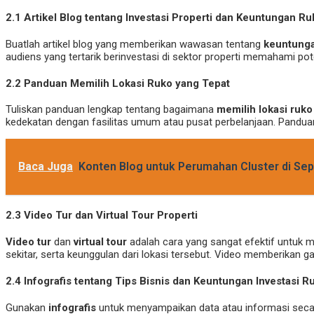
2.1
Artikel Blog tentang Investasi Properti dan Keuntungan Ru
Buatlah artikel blog yang memberikan wawasan tentang
keuntunga
audiens yang tertarik berinvestasi di sektor properti memahami pote
2.2
Panduan Memilih Lokasi Ruko yang Tepat
Tuliskan panduan lengkap tentang bagaimana
memilih lokasi ruko
kedekatan dengan fasilitas umum atau pusat perbelanjaan. Panduan 
Baca Juga
Konten Blog untuk Perumahan Cluster di Se
2.3
Video Tur dan Virtual Tour Properti
Video tur
dan
virtual tour
adalah cara yang sangat efektif untuk
sekitar, serta keunggulan dari lokasi tersebut. Video memberikan g
2.4
Infografis tentang Tips Bisnis dan Keuntungan Investasi R
Gunakan
infografis
untuk menyampaikan data atau informasi secara