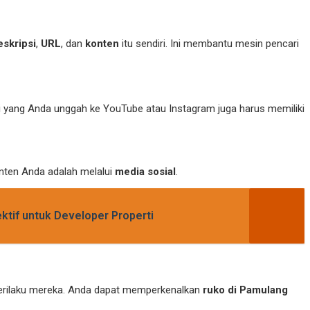
skripsi
,
URL
, dan
konten
itu sendiri. Ini membantu mesin pencari
ti yang Anda unggah ke YouTube atau Instagram juga harus memiliki
onten Anda adalah melalui
media sosial
.
ktif untuk Developer Properti
 perilaku mereka. Anda dapat memperkenalkan
ruko di Pamulang