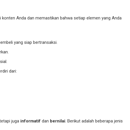
egi konten Anda dan memastikan bahwa setiap elemen yang Anda
embeli yang siap bertransaksi.
rkan.
ial.
iri dari:
tetapi juga
informatif
dan
bernilai
. Berikut adalah beberapa jenis