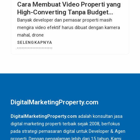
Konsultan Jasa Digital marketing &
creative agency Properti Terbaik di
Cisoka Tangerang
Konsultan Jasa Digital marketing & creative agency
Properti di Cisoka Tangerang Cisoka Tangerang kini
semakin
SELENGKAPNYA
DigitalMarketingProperty.com
DigitalMarketingProperty.com
adalah konsultan jasa
digital marketing properti terbaik sejak 2008, berfokus
pada strategi pemasaran digital untuk Developer & Agen
properti. Dengan pengalaman lebih dari 15 tahun, Kami