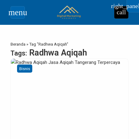
right_pane
menu
call
Beranda
»
Tag "Radhwa Aqiqah"
Radhwa Aqiqah
Tags:
Bisnis