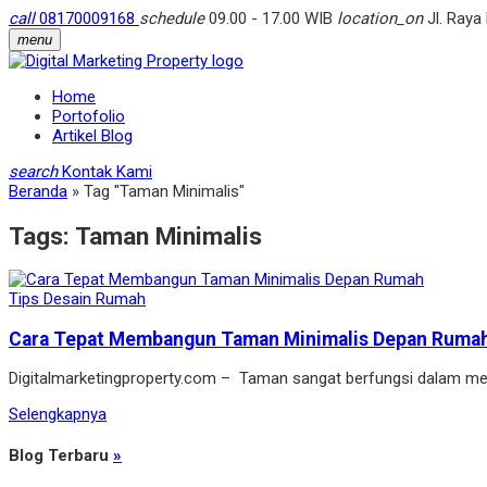
call
08170009168
schedule
09.00 - 17.00 WIB
location_on
Jl. Raya
menu
Home
Portofolio
Artikel Blog
search
Kontak Kami
Beranda
»
Tag "Taman Minimalis"
Tags:
Taman Minimalis
Tips Desain Rumah
Cara Tepat Membangun Taman Minimalis Depan Ruma
Digitalmarketingproperty.com – Taman sangat berfungsi dalam m
Selengkapnya
Blog Terbaru
»