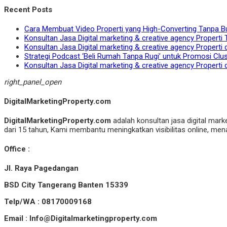
Recent Posts
Cara Membuat Video Properti yang High-Converting Tanpa B
Konsultan Jasa Digital marketing & creative agency Properti 
Konsultan Jasa Digital marketing & creative agency Properti 
Strategi Podcast ‘Beli Rumah Tanpa Rugi’ untuk Promosi Clu
Konsultan Jasa Digital marketing & creative agency Properti 
right_panel_open
DigitalMarketingProperty.com
DigitalMarketingProperty.com
adalah konsultan jasa digital mark
dari 15 tahun, Kami membantu meningkatkan visibilitas online, menar
Office :
Jl. Raya Pagedangan
BSD City Tangerang Banten 15339
Telp/WA : 08170009168
Email : Info@Digitalmarketingproperty.com