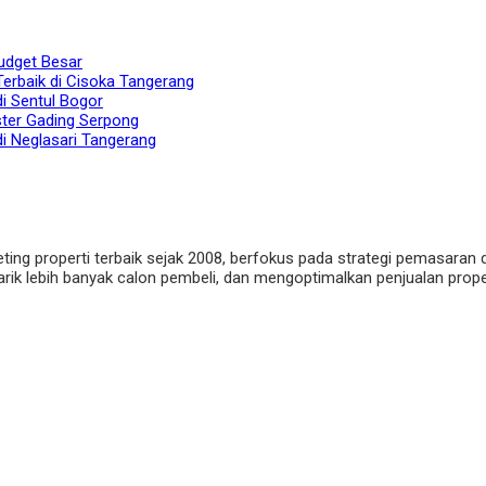
udget Besar
Terbaik di Cisoka Tangerang
di Sentul Bogor
ster Gading Serpong
di Neglasari Tangerang
eting properti terbaik sejak 2008, berfokus pada strategi pemasaran 
ik lebih banyak calon pembeli, dan mengoptimalkan penjualan properti