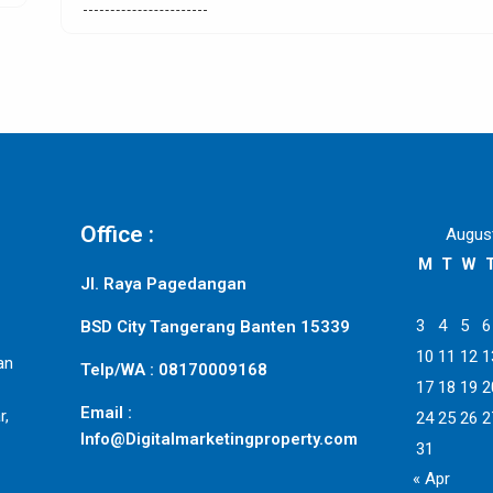
Office :
Augus
M
T
W
Jl. Raya Pagedangan
3
4
5
6
BSD City Tangerang Banten 15339
10
11
12
1
an
Telp/WA : 08170009168
17
18
19
2
Email :
r,
24
25
26
2
Info@Digitalmarketingproperty.com
31
« Apr