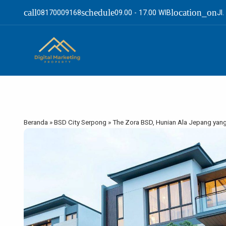
call
schedule
location_on
08170009168
09.00 - 17.00 WIB
Jl
Beranda
»
BSD City Serpong
»
The Zora BSD, Hunian Ala Jepang yan