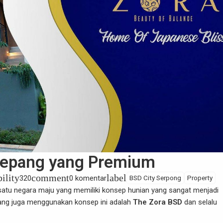
 Jepang yang Premium
bility
comment
label
320
0 komentar
BSD City Serpong
Property
atu negara maju yang memiliki konsep hunian yang sangat menjadi
 yang juga menggunakan konsep ini adalah
The Zora BSD
dan selalu