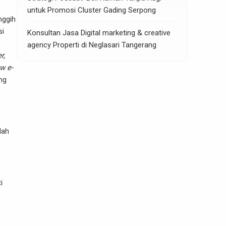
untuk Promosi Cluster Gading Serpong
nggih
si
Konsultan Jasa Digital marketing & creative
agency Properti di Neglasari Tangerang
r,
w e-
ng
lah
i