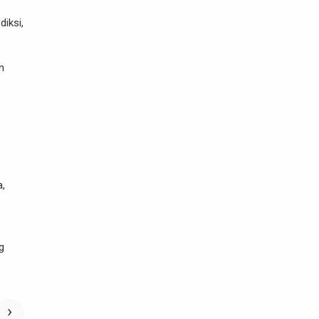
diksi,
n
,
g
›