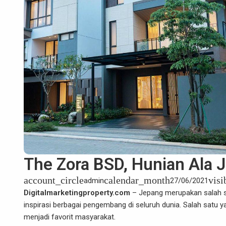
The Zora BSD, Hunian Ala
account_circle
calendar_month
visi
admin
27/06/2021
Digitalmarketingproperty.com
– Jepang merupakan salah s
inspirasi berbagai pengembang di seluruh dunia. Salah satu
menjadi favorit masyarakat.