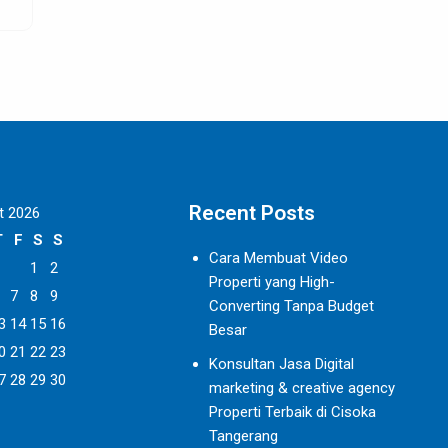
Recent Posts
t 2026
T
F
S
S
Cara Membuat Video
1
2
Properti yang High-
7
8
9
Converting Tanpa Budget
3
14
15
16
Besar
0
21
22
23
Konsultan Jasa Digital
7
28
29
30
marketing & creative agency
Properti Terbaik di Cisoka
Tangerang