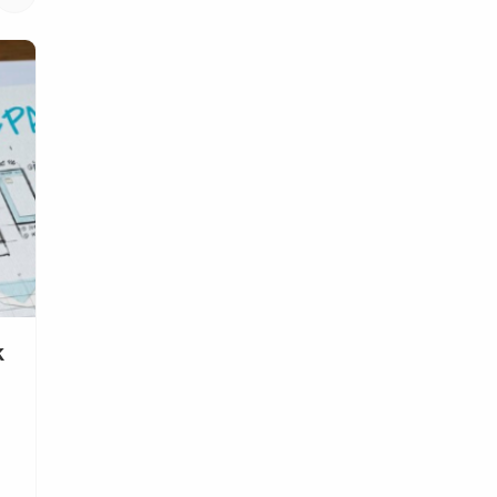
Property
Apa Itu Pergudangan Fulfillment dan
Mengapa Penting untuk Developer?
Pendahuluan Di era digital yang berkembang pesat ini,
perkembangan e-commerce dan kebutuhan untuk
distribusi yang
SELENGKAPNYA