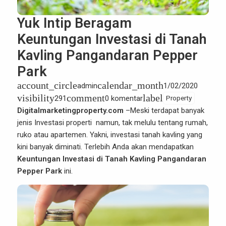
Yuk Intip Beragam
Keuntungan Investasi di Tanah
Kavling Pangandaran Pepper
Park
account_circle
calendar_month
admin
1/02/2020
visibility
comment
label
291
0 komentar
Property
Digitalmarketingproperty.com
–
Meski terdapat banyak
jenis
Investasi properti
namun, tak melulu tentang rumah,
ruko atau apartemen. Yakni, investasi tanah kavling yang
kini banyak diminati. Terlebih Anda akan mendapatkan
Keuntungan Investasi di Tanah Kavling Pangandaran
Pepper Park
ini.