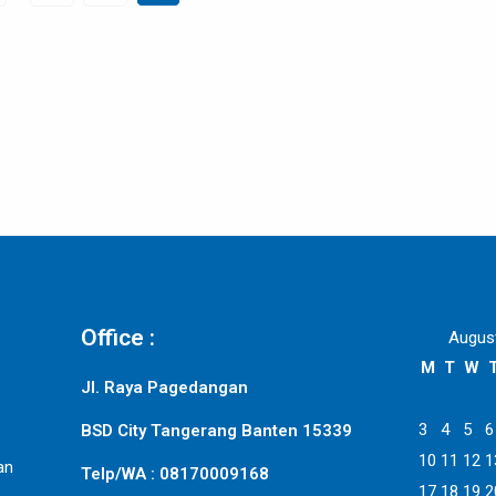
Office :
Augus
M
T
W
Jl. Raya Pagedangan
3
4
5
6
BSD City Tangerang Banten 15339
10
11
12
1
an
Telp/WA : 08170009168
17
18
19
2