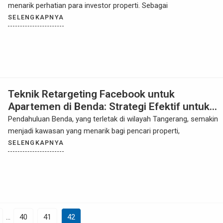
menarik perhatian para investor properti. Sebagai
SELENGKAPNYA
Teknik Retargeting Facebook untuk
Apartemen di Benda: Strategi Efektif untuk
Meningkatkan Penjualan dan Konversi
Pendahuluan Benda, yang terletak di wilayah Tangerang, semakin
menjadi kawasan yang menarik bagi pencari properti,
SELENGKAPNYA
…
40
41
42