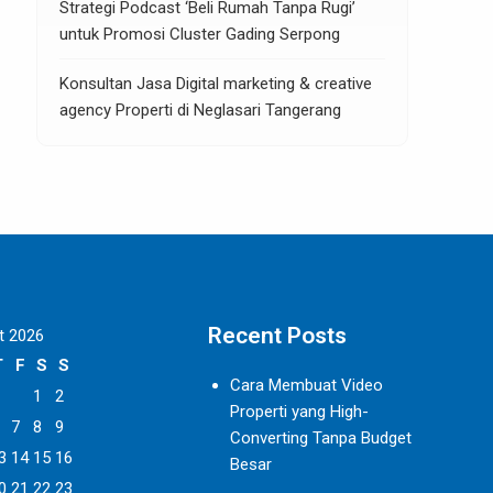
Strategi Podcast ‘Beli Rumah Tanpa Rugi’
untuk Promosi Cluster Gading Serpong
Konsultan Jasa Digital marketing & creative
agency Properti di Neglasari Tangerang
Recent Posts
t 2026
T
F
S
S
Cara Membuat Video
1
2
Properti yang High-
7
8
9
Converting Tanpa Budget
3
14
15
16
Besar
0
21
22
23