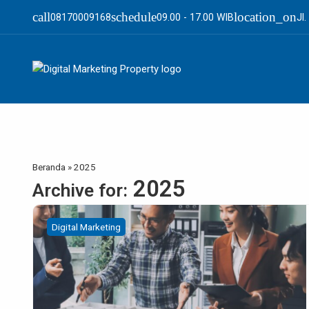
call
schedule
location_on
08170009168
09.00 - 17.00 WIB
Jl
Beranda
»
2025
2025
Archive for:
Digital Marketing