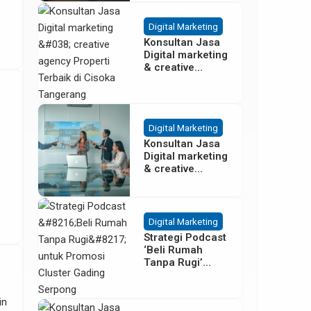
Besar
Digital Marketing
Konsultan Jasa
Digital marketing
& creative
agency Properti
Terbaik di
Cisoka
i
Tangerang
Digital Marketing
Konsultan Jasa
Digital marketing
& creative
agency Properti
di Sentul Bogor
Digital Marketing
Strategi Podcast
‘Beli Rumah
Tanpa Rugi’
untuk Promosi
Cluster Gading
Serpong
in