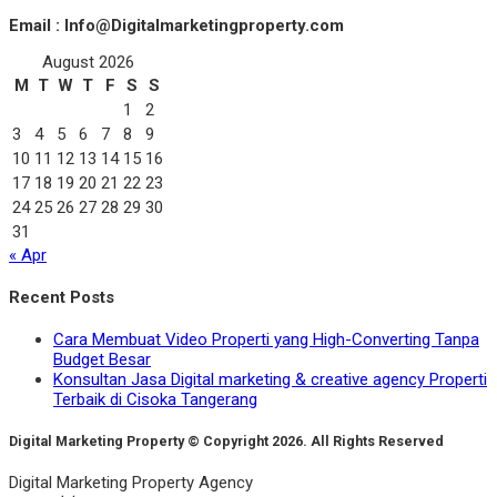
Email : Info@Digitalmarketingproperty.com
August 2026
M
T
W
T
F
S
S
1
2
3
4
5
6
7
8
9
10
11
12
13
14
15
16
17
18
19
20
21
22
23
24
25
26
27
28
29
30
31
« Apr
Recent Posts
Cara Membuat Video Properti yang High-Converting Tanpa
Budget Besar
Konsultan Jasa Digital marketing & creative agency Properti
Terbaik di Cisoka Tangerang
Digital Marketing Property © Copyright 2026. All Rights Reserved
Digital Marketing Property Agency