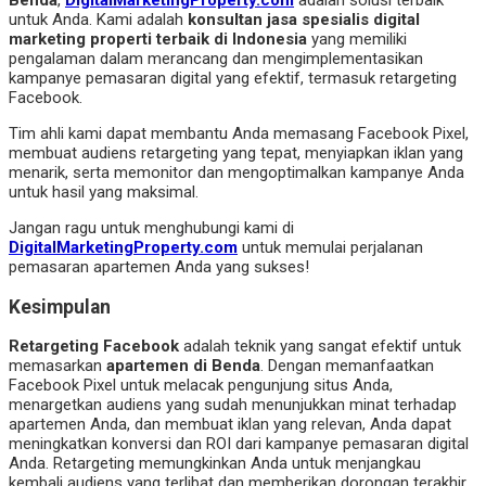
Benda
,
DigitalMarketingProperty.com
adalah solusi terbaik
untuk Anda. Kami adalah
konsultan jasa spesialis digital
marketing properti terbaik di Indonesia
yang memiliki
pengalaman dalam merancang dan mengimplementasikan
kampanye pemasaran digital yang efektif, termasuk retargeting
Facebook.
Tim ahli kami dapat membantu Anda memasang Facebook Pixel,
membuat audiens retargeting yang tepat, menyiapkan iklan yang
menarik, serta memonitor dan mengoptimalkan kampanye Anda
untuk hasil yang maksimal.
Jangan ragu untuk menghubungi kami di
DigitalMarketingProperty.com
untuk memulai perjalanan
pemasaran apartemen Anda yang sukses!
Kesimpulan
Retargeting Facebook
adalah teknik yang sangat efektif untuk
memasarkan
apartemen di Benda
. Dengan memanfaatkan
Facebook Pixel untuk melacak pengunjung situs Anda,
menargetkan audiens yang sudah menunjukkan minat terhadap
apartemen Anda, dan membuat iklan yang relevan, Anda dapat
meningkatkan konversi dan ROI dari kampanye pemasaran digital
Anda. Retargeting memungkinkan Anda untuk menjangkau
kembali audiens yang terlibat dan memberikan dorongan terakhir