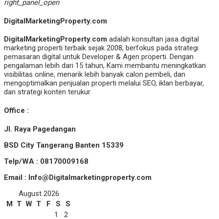
right_panel_open
DigitalMarketingProperty.com
DigitalMarketingProperty.com
adalah konsultan jasa digital
marketing properti terbaik sejak 2008, berfokus pada strategi
pemasaran digital untuk Developer & Agen properti. Dengan
pengalaman lebih dari 15 tahun, Kami membantu meningkatkan
visibilitas online, menarik lebih banyak calon pembeli, dan
mengoptimalkan penjualan properti melalui SEO, iklan berbayar,
dan strategi konten terukur.
Office :
Jl. Raya Pagedangan
BSD City Tangerang Banten 15339
Telp/WA : 08170009168
Email : Info@Digitalmarketingproperty.com
August 2026
M
T
W
T
F
S
S
1
2