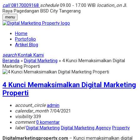
call
08170009168
schedule
09.00 - 17.00 WIB
location_on
Jl.
Raya Pagedangan BSD City Tangerang
menu
Home
Portofolio
Artikel Blog
search
Kontak Kami
Beranda
»
Digital Marketing
»
4 Kunci Memaksimalkan Digital
Marketing Properti
4 Kunci Memaksimalkan Digital Marketing
Properti
account_circle
admin
calendar_month
7/04/2021
visibility
339
comment
0 komentar
label
Digital Marketing
Digital Marketing Agency
Property
Digitalmarketingproperty.com
– Kunci memaksimalkan digital