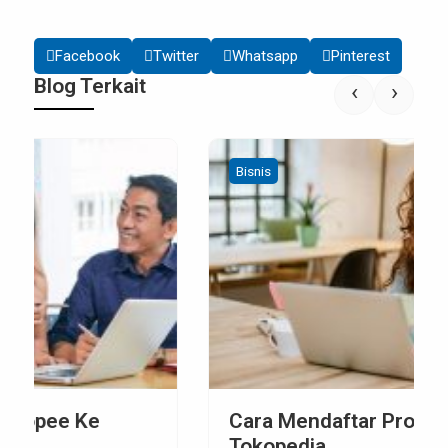
Facebook
Twitter
Whatsapp
Pinterest
Blog Terkait
‹
›
Bisnis
Cara Mendaftar Program Affiliate
Tokopedia