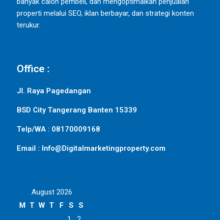
banyak calon pembeli, dan mengoptimalkan penjualan
properti melalui SEO, iklan berbayar, dan strategi konten
terukur.
Office :
Jl. Raya Pagedangan
BSD City Tangerang Banten 15339
Telp/WA : 08170009168
Email : Info@Digitalmarketingproperty.com
August 2026
M
T
W
T
F
S
S
1
2