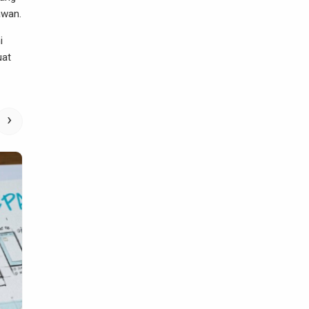
awan.
i
uat
›
Property