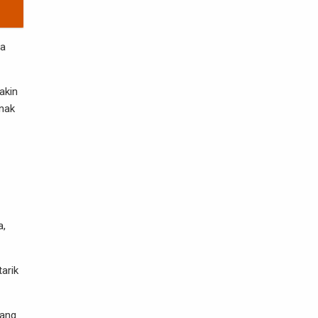
ya
akin
nak
a,
arik
yang