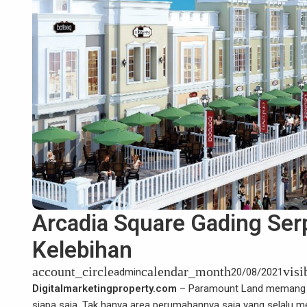
Arcadia Square Gading Se
Kelebihan
account_circle
calendar_month
visi
admin
20/08/2021
Digitalmarketingproperty.com
– Paramount Land memang t
siapa saja. Tak hanya area perumahannya saja yang selalu men