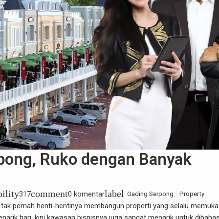
rpong, Ruko dengan Banyak
bility
comment
label
317
0 komentar
Gading Serpong
Property
ak pernah henti-hentinya membangun properti yang selalu memuka
arik hari, kini kawasan bisnisnya juga sangat menarik untuk dibahas