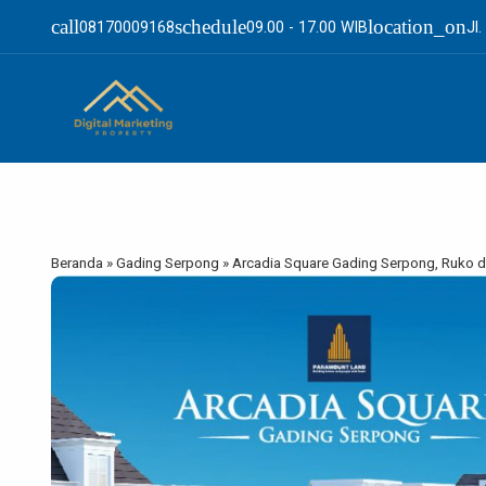
call
schedule
location_on
08170009168
09.00 - 17.00 WIB
Jl
Beranda
»
Gading Serpong
»
Arcadia Square Gading Serpong, Ruko 