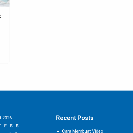
Apa Itu Pergudangan Fulfillment dan
Mengapa Penting untuk Developer?
Pendahuluan Di era digital yang berkembang pesat ini,
perkembangan e-commerce dan kebutuhan untuk
distribusi yang
SELENGKAPNYA
Recent Posts
t 2026
T
F
S
S
Cara Membuat Video