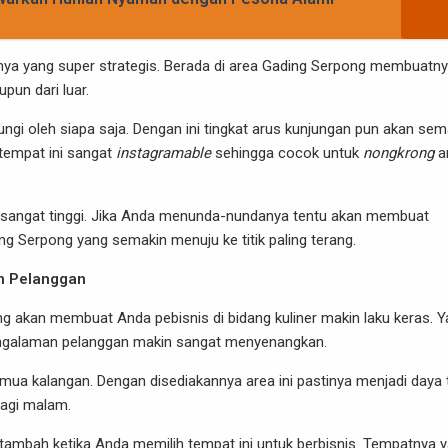
sinya yang super strategis. Berada di area Gading Serpong membuatn
pun dari luar.
ungi oleh siapa saja. Dengan ini tingkat arus kunjungan pun akan sem
 tempat ini sangat
instagramable
sehingga cocok untuk
nongkrong
a
ai sangat tinggi. Jika Anda menunda-nundanya tentu akan membuat
g Serpong yang semakin menuju ke titik paling terang.
n Pelanggan
ng akan membuat Anda pebisnis di bidang kuliner makin laku keras. Y
ngalaman pelanggan makin sangat menyenangkan.
mua kalangan. Dengan disediakannya area ini pastinya menjadi daya t
lagi malam.
tambah ketika Anda memilih tempat ini untuk berbisnis. Tempatnya 