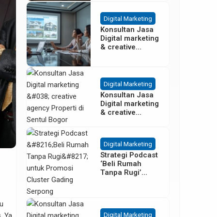
Besar
Digital Marketing
Konsultan Jasa
Digital marketing
& creative
agency Properti
Terbaik di
Cisoka
Tangerang
Digital Marketing
Konsultan Jasa
Digital marketing
& creative
agency Properti
di Sentul Bogor
Digital Marketing
Strategi Podcast
‘Beli Rumah
Tanpa Rugi’
untuk Promosi
Cluster Gading
Serpong
u
Digital Marketing
. Ya,