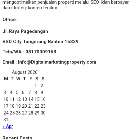
mengoptimalkan penjualan properti melalui SEO, iklan berbayar,
dan strategi konten terukur.
Office :
Jl. Raya Pagedangan
BSD City Tangerang Banten 15339
Telp/WA : 08170009168
Email : Info@Digitalmarketingproperty.com
August 2026
M
T
W
T
F
S
S
1
2
3
4
5
6
7
8
9
10
11
12
13
14
15
16
17
18
19
20
21
22
23
24
25
26
27
28
29
30
31
« Apr
Recent Posts