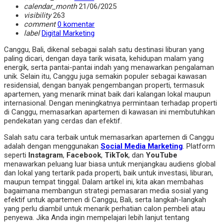
calendar_month
21/06/2025
visibility
263
comment
0 komentar
label
Digital Marketing
Canggu, Bali, dikenal sebagai salah satu destinasi liburan yang
paling dicari, dengan daya tarik wisata, kehidupan malam yang
energik, serta pantai-pantai indah yang menawarkan pengalaman
unik. Selain itu, Canggu juga semakin populer sebagai kawasan
residensial, dengan banyak pengembangan properti, termasuk
apartemen, yang menarik minat baik dari kalangan lokal maupun
internasional. Dengan meningkatnya permintaan terhadap properti
di Canggu, memasarkan apartemen di kawasan ini membutuhkan
pendekatan yang cerdas dan efektif.
Salah satu cara terbaik untuk memasarkan apartemen di Canggu
adalah dengan menggunakan
Social Media Marketing
. Platform
seperti
Instagram
,
Facebook
,
TikTok
, dan
YouTube
menawarkan peluang luar biasa untuk menjangkau audiens global
dan lokal yang tertarik pada properti, baik untuk investasi, liburan,
maupun tempat tinggal. Dalam artikel ini, kita akan membahas
bagaimana membangun strategi pemasaran media sosial yang
efektif untuk apartemen di Canggu, Bali, serta langkah-langkah
yang perlu diambil untuk menarik perhatian calon pembeli atau
penyewa. Jika Anda ingin mempelajari lebih lanjut tentang