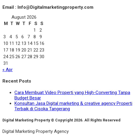
Email : Info@Digitalmarketingproperty.com
August 2026
M
T
W
T
F
S
S
1
2
3
4
5
6
7
8
9
10
11
12
13
14
15
16
17
18
19
20
21
22
23
24
25
26
27
28
29
30
31
« Apr
Recent Posts
Cara Membuat Video Properti yang High-Converting Tanpa
Budget Besar
Konsultan Jasa Digital marketing & creative agency Properti
Terbaik di Cisoka Tangerang
Digital Marketing Property © Copyright 2026. All Rights Reserved
Digital Marketing Property Agency