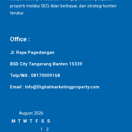
properti melalui SEO, iklan berbayar, dan strategi konten
terukur.
Office :
Jl. Raya Pagedangan
BSD City Tangerang Banten 15339
Telp/WA : 08170009168
Email : Info@Digitalmarketingproperty.com
August 2026
M
T
W
T
F
S
S
1
2