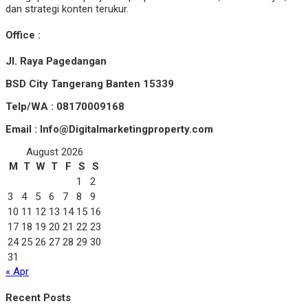
dan strategi konten terukur.
Office :
Jl. Raya Pagedangan
BSD City Tangerang Banten 15339
Telp/WA : 08170009168
Email : Info@Digitalmarketingproperty.com
August 2026
M
T
W
T
F
S
S
1
2
3
4
5
6
7
8
9
10
11
12
13
14
15
16
17
18
19
20
21
22
23
24
25
26
27
28
29
30
31
« Apr
Recent Posts