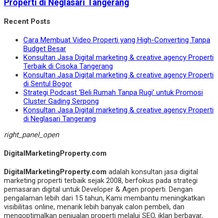
Properti di Neglasari Tangerang
Recent Posts
Cara Membuat Video Properti yang High-Converting Tanpa
Budget Besar
Konsultan Jasa Digital marketing & creative agency Properti
Terbaik di Cisoka Tangerang
Konsultan Jasa Digital marketing & creative agency Properti
di Sentul Bogor
Strategi Podcast ‘Beli Rumah Tanpa Rugi’ untuk Promosi
Cluster Gading Serpong
Konsultan Jasa Digital marketing & creative agency Properti
di Neglasari Tangerang
right_panel_open
DigitalMarketingProperty.com
DigitalMarketingProperty.com
adalah konsultan jasa digital
marketing properti terbaik sejak 2008, berfokus pada strategi
pemasaran digital untuk Developer & Agen properti. Dengan
pengalaman lebih dari 15 tahun, Kami membantu meningkatkan
visibilitas online, menarik lebih banyak calon pembeli, dan
mengoptimalkan penjualan properti melalui SEO, iklan berbayar,