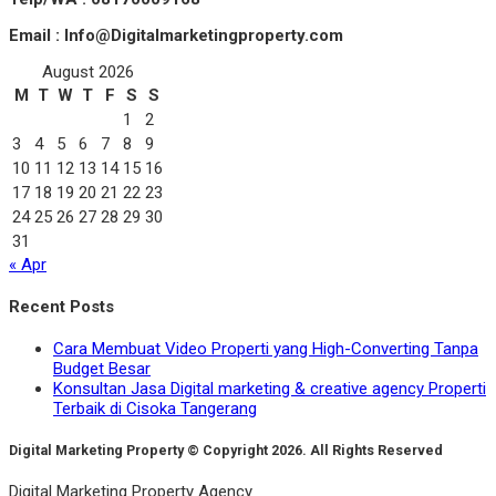
Email : Info@Digitalmarketingproperty.com
August 2026
M
T
W
T
F
S
S
1
2
3
4
5
6
7
8
9
10
11
12
13
14
15
16
17
18
19
20
21
22
23
24
25
26
27
28
29
30
31
« Apr
Recent Posts
Cara Membuat Video Properti yang High-Converting Tanpa
Budget Besar
Konsultan Jasa Digital marketing & creative agency Properti
Terbaik di Cisoka Tangerang
Digital Marketing Property © Copyright 2026. All Rights Reserved
Digital Marketing Property Agency