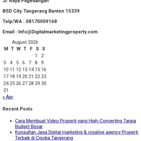
Jl. Raya Pagedangan
BSD City Tangerang Banten 15339
Telp/WA : 08170009168
Email : Info@Digitalmarketingproperty.com
August 2026
M
T
W
T
F
S
S
1
2
3
4
5
6
7
8
9
10
11
12
13
14
15
16
17
18
19
20
21
22
23
24
25
26
27
28
29
30
31
« Apr
Recent Posts
Cara Membuat Video Properti yang High-Converting Tanpa
Budget Besar
Konsultan Jasa Digital marketing & creative agency Properti
Terbaik di Cisoka Tangerang