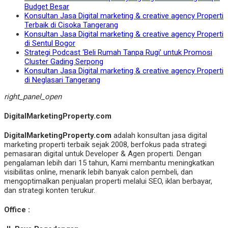
Budget Besar
Konsultan Jasa Digital marketing & creative agency Properti
Terbaik di Cisoka Tangerang
Konsultan Jasa Digital marketing & creative agency Properti
di Sentul Bogor
Strategi Podcast ‘Beli Rumah Tanpa Rugi’ untuk Promosi
Cluster Gading Serpong
Konsultan Jasa Digital marketing & creative agency Properti
di Neglasari Tangerang
right_panel_open
DigitalMarketingProperty.com
DigitalMarketingProperty.com
adalah konsultan jasa digital
marketing properti terbaik sejak 2008, berfokus pada strategi
pemasaran digital untuk Developer & Agen properti. Dengan
pengalaman lebih dari 15 tahun, Kami membantu meningkatkan
visibilitas online, menarik lebih banyak calon pembeli, dan
mengoptimalkan penjualan properti melalui SEO, iklan berbayar,
dan strategi konten terukur.
Office :