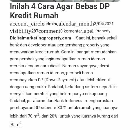
Inilah 4 Cara Agar Bebas DP
Kredit Rumah
account_circle
calendar_month
admin
3/04/2021
visibility
comment
label
287
0 komentar
Property
Digitalmarketingproperty.com
– Saat ini, banyak sekali
bank dan developer atau pengembang
property
yang
menawarkan kredit rumah. Cara ini sangat memudahkan
para pembeli yang ingin mdapatkan rumah idaman
mereka dengan cara dicicil. Namun sayangnya, demi
mendapatkan rumah idaman, pembeli harus
membayarkan DP (Down Payment) atau lebih dikenal
dengan uang muka. Padahal, terkadang sistem seperti ini
menyulitkan pembeli yang belum punya cukup uang.
Padahal, peraturan dari Bank Indonesia mengharuskan
pembayaran DP sebesar 30 % untuk rumah yang luasnya
2
lebih dari 70 m
, dan 20% untuk yang luasnya kurang dari
2
70 m
.