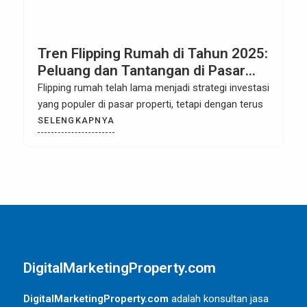
h di Tahun 2025:
Menggunakan Content 
ngan di Pasar
untuk Meningkatkan B
Awareness Properti BS
enjadi strategi investasi
Meningkatkan brand awareness un
ti, tetapi dengan terus
komersial atau residensial di ka
City, Tangerang, membutuhkan
SELENGKAPNYA
DigitalMarketingProperty.com
DigitalMarketingProperty.com
adalah konsultan jasa