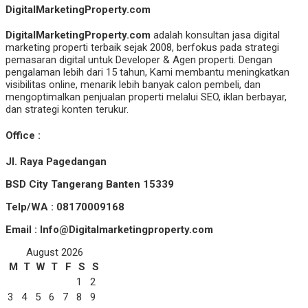
DigitalMarketingProperty.com
DigitalMarketingProperty.com
adalah konsultan jasa digital
marketing properti terbaik sejak 2008, berfokus pada strategi
pemasaran digital untuk Developer & Agen properti. Dengan
pengalaman lebih dari 15 tahun, Kami membantu meningkatkan
visibilitas online, menarik lebih banyak calon pembeli, dan
mengoptimalkan penjualan properti melalui SEO, iklan berbayar,
dan strategi konten terukur.
Office :
Jl. Raya Pagedangan
BSD City Tangerang Banten 15339
Telp/WA : 08170009168
Email : Info@Digitalmarketingproperty.com
August 2026
M
T
W
T
F
S
S
1
2
3
4
5
6
7
8
9