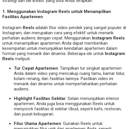
strategi dan ide kreatif yang bisa Anda terapkan:
1.
Menggunakan Instagram Reels untuk Menampilkan
Fasilitas Apartemen
Instagram
Reels
adalah fitur video pendek yang sangat populer di
Instagram, dan merupakan cara yang efektif untuk menarik
perhatian audiens dengan cepat. Menggunakan
Instagram Reels
untuk menampilkan apartemen Anda dapat memberikan
kesempatan untuk menunjukkan keindahan apartemen dalam
format yang menarik dan dinamis. Beberapa ide untuk
Instagram
Reels
meliputi:
Tur Cepat Apartemen
: Tampilkan tur singkat apartemen
Anda dalam video yang mencakup ruang tamu, kamar tidur,
kolam renang, dan fasilitas lainnya. Pastikan video ini
menarik dan dinamis untuk mempertahankan perhatian
audiens.
Highlight Fasilitas Sekitar
: Selain menunjukkan interior
apartemen, Anda juga bisa menggunakan Reels untuk
menyoroti fasilitas di sekitar Ubud, seperti kafe, restoran,
dan pusat kebugaran.
Fitur Utama Apartemen
: Gunakan Reels untuk
menunjukkan fitur unik dari apartemen Anda, seperti