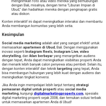
mengirimkan foto atau video mereka yang berhubungan
dengan Bali, misalnya, dengan tema “Liburan Impian di
Ubud,” dan hadiahkan mereka dengan penginapan gratis
atau diskon.
Konten interaktif ini dapat meningkatkan interaksi dan membantu
Anda membangun komunitas yang lebih setia.
Kesimpulan
Social media marketing
adalah alat yang sangat efektif untuk
memasarkan
apartemen di Ubud
, Bali. Dengan menggunakan
inovasi seperti
Instagram Reels
,
Instagram Live
,
video
storytelling
, dan
iklan berbayar
yang menargetkan audiens
dengan tepat, Anda dapat meningkatkan visibilitas properti Anda
dan menarik lebih banyak calon penyewa atau pembeli. Selain itu,
dengan konten interaktif dan teknik
targeting
yang tepat, Anda
bisa membangun hubungan yang lebih kuat dengan audiens dan
meningkatkan tingkat konversi.
Jika Anda ingin mempelajari lebih lanjut tentang
strategi
pemasaran digital untuk properti
atau
social media
marketing
, kunjungi
digitalmarketingproperty.com
, spesialis
digital marketing properti sejak 2008, dan temukan solusi terbaik
untuk memasarkan apartemen Anda di Ubud!