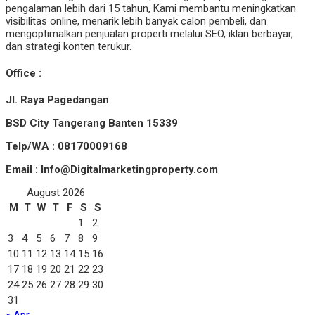
pengalaman lebih dari 15 tahun, Kami membantu meningkatkan
visibilitas online, menarik lebih banyak calon pembeli, dan
mengoptimalkan penjualan properti melalui SEO, iklan berbayar,
dan strategi konten terukur.
Office :
Jl. Raya Pagedangan
BSD City Tangerang Banten 15339
Telp/WA : 08170009168
Email : Info@Digitalmarketingproperty.com
August 2026
M
T
W
T
F
S
S
1
2
3
4
5
6
7
8
9
10
11
12
13
14
15
16
17
18
19
20
21
22
23
24
25
26
27
28
29
30
31