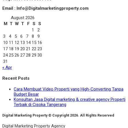
Email : Info@Digitalmarketingproperty.com
August 2026
M
T
W
T
F
S
S
1
2
3
4
5
6
7
8
9
10
11
12
13
14
15
16
17
18
19
20
21
22
23
24
25
26
27
28
29
30
31
« Apr
Recent Posts
Cara Membuat Video Properti yang High-Converting Tanpa
Budget Besar
Konsultan Jasa Digital marketing & creative agency Properti
Terbaik di Cisoka Tangerang
Digital Marketing Property © Copyright 2026. All Rights Reserved
Digital Marketing Property Agency