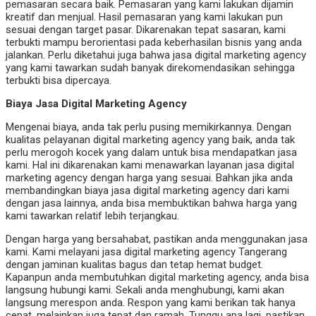
pemasaran secara baik. Pemasaran yang kami lakukan dijamin
kreatif dan menjual. Hasil pemasaran yang kami lakukan pun
sesuai dengan target pasar. Dikarenakan tepat sasaran, kami
terbukti mampu berorientasi pada keberhasilan bisnis yang anda
jalankan. Perlu diketahui juga bahwa jasa digital marketing agency
yang kami tawarkan sudah banyak direkomendasikan sehingga
terbukti bisa dipercaya.
Biaya Jasa Digital Marketing Agency
Mengenai biaya, anda tak perlu pusing memikirkannya. Dengan
kualitas pelayanan digital marketing agency yang baik, anda tak
perlu merogoh kocek yang dalam untuk bisa mendapatkan jasa
kami. Hal ini dikarenakan kami menawarkan layanan jasa digital
marketing agency dengan harga yang sesuai. Bahkan jika anda
membandingkan biaya jasa digital marketing agency dari kami
dengan jasa lainnya, anda bisa membuktikan bahwa harga yang
kami tawarkan relatif lebih terjangkau.
Dengan harga yang bersahabat, pastikan anda menggunakan jasa
kami. Kami melayani jasa digital marketing agency Tangerang
dengan jaminan kualitas bagus dan tetap hemat budget.
Kapanpun anda membutuhkan digital marketing agency, anda bisa
langsung hubungi kami. Sekali anda menghubungi, kami akan
langsung merespon anda. Respon yang kami berikan tak hanya
cepat, melainkan juga tepat dan ramah. Tunggu apa lagi, pastikan