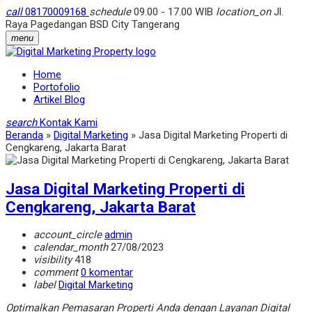
call
08170009168
schedule
09.00 - 17.00 WIB
location_on
Jl.
Raya Pagedangan BSD City Tangerang
menu
Home
Portofolio
Artikel Blog
search
Kontak Kami
Beranda
»
Digital Marketing
»
Jasa Digital Marketing Properti di
Cengkareng, Jakarta Barat
Jasa Digital Marketing Properti di
Cengkareng, Jakarta Barat
account_circle
admin
calendar_month
27/08/2023
visibility
418
comment
0 komentar
label
Digital Marketing
Optimalkan Pemasaran Properti Anda dengan Layanan Digital