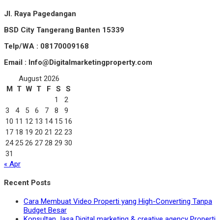
Jl. Raya Pagedangan
BSD City Tangerang Banten 15339
Telp/WA : 08170009168
Email : Info@Digitalmarketingproperty.com
August 2026
M
T
W
T
F
S
S
1
2
3
4
5
6
7
8
9
10
11
12
13
14
15
16
17
18
19
20
21
22
23
24
25
26
27
28
29
30
31
« Apr
Recent Posts
Cara Membuat Video Properti yang High-Converting Tanpa
Budget Besar
Konsultan Jasa Digital marketing & creative agency Properti