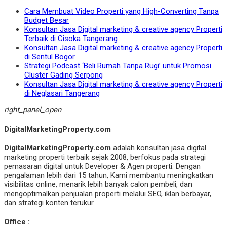
Cara Membuat Video Properti yang High-Converting Tanpa
Budget Besar
Konsultan Jasa Digital marketing & creative agency Properti
Terbaik di Cisoka Tangerang
Konsultan Jasa Digital marketing & creative agency Properti
di Sentul Bogor
Strategi Podcast ‘Beli Rumah Tanpa Rugi’ untuk Promosi
Cluster Gading Serpong
Konsultan Jasa Digital marketing & creative agency Properti
di Neglasari Tangerang
right_panel_open
DigitalMarketingProperty.com
DigitalMarketingProperty.com
adalah konsultan jasa digital
marketing properti terbaik sejak 2008, berfokus pada strategi
pemasaran digital untuk Developer & Agen properti. Dengan
pengalaman lebih dari 15 tahun, Kami membantu meningkatkan
visibilitas online, menarik lebih banyak calon pembeli, dan
mengoptimalkan penjualan properti melalui SEO, iklan berbayar,
dan strategi konten terukur.
Office :