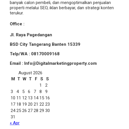
banyak calon pembeli, dan mengoptimalkan penjualan
properti melalui SEO, iklan berbayar, dan strategi konten
terukur.
Office :
Jl. Raya Pagedangan
BSD City Tangerang Banten 15339
Telp/WA : 08170009168
Email : Info@Digitalmarketingproperty.com
August 2026
M
T
W
T
F
S
S
1
2
3
4
5
6
7
8
9
10
11
12
13
14
15
16
17
18
19
20
21
22
23
24
25
26
27
28
29
30
31
« Apr