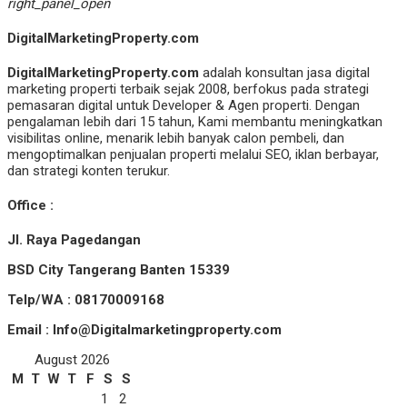
right_panel_open
DigitalMarketingProperty.com
DigitalMarketingProperty.com
adalah konsultan jasa digital
marketing properti terbaik sejak 2008, berfokus pada strategi
pemasaran digital untuk Developer & Agen properti. Dengan
pengalaman lebih dari 15 tahun, Kami membantu meningkatkan
visibilitas online, menarik lebih banyak calon pembeli, dan
mengoptimalkan penjualan properti melalui SEO, iklan berbayar,
dan strategi konten terukur.
Office :
Jl. Raya Pagedangan
BSD City Tangerang Banten 15339
Telp/WA : 08170009168
Email : Info@Digitalmarketingproperty.com
August 2026
M
T
W
T
F
S
S
1
2