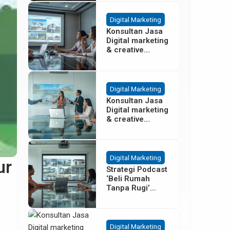
Besar
Digital Marketing
Konsultan Jasa
Digital marketing
& creative
agency Properti
Terbaik di
Cisoka
Tangerang
Digital Marketing
Konsultan Jasa
Digital marketing
& creative
agency Properti
di Sentul Bogor
Digital Marketing
ur
Strategi Podcast
‘Beli Rumah
Tanpa Rugi’
untuk Promosi
Cluster Gading
Serpong
Digital Marketing