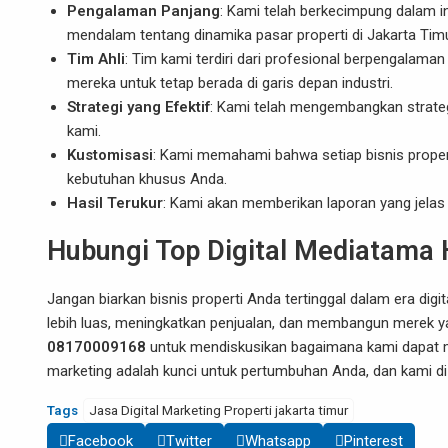
Pengalaman Panjang
: Kami telah berkecimpung dalam i
mendalam tentang dinamika pasar properti di Jakarta Timu
Tim Ahli
: Tim kami terdiri dari profesional berpengalama
mereka untuk tetap berada di garis depan industri.
Strategi yang Efektif
: Kami telah mengembangkan strategi 
kami.
Kustomisasi
: Kami memahami bahwa setiap bisnis prope
kebutuhan khusus Anda.
Hasil Terukur
: Kami akan memberikan laporan yang jelas
Hubungi Top Digital Mediatama H
Jangan biarkan bisnis properti Anda tertinggal dalam era digita
lebih luas, meningkatkan penjualan, dan membangun merek y
08170009168
untuk mendiskusikan bagaimana kami dapat m
marketing adalah kunci untuk pertumbuhan Anda, dan kami d
Tags
Jasa Digital Marketing Properti jakarta timur
Facebook
Twitter
Whatsapp
Pinterest