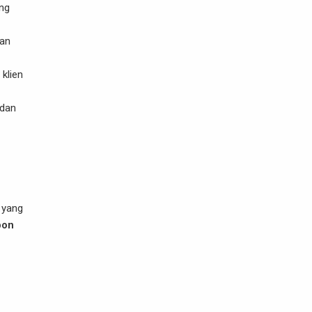
ang
uan
 klien
 dan
 yang
pon