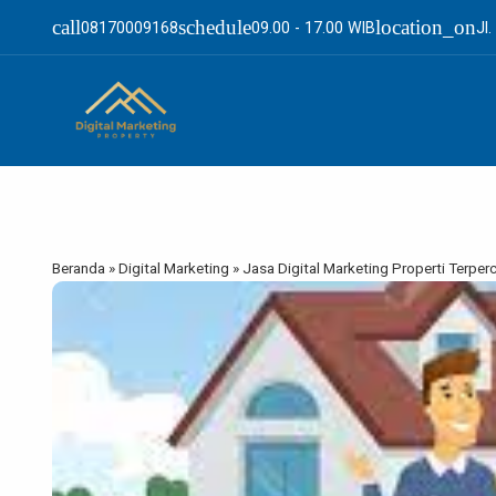
call
schedule
location_on
08170009168
09.00 - 17.00 WIB
Jl
Beranda
»
Digital Marketing
»
Jasa Digital Marketing Properti Terper