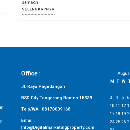
SELENGKAPNYA
Office :
Augus
M
T
W
Jl. Raya Pagedangan
3
4
5
6
BSD City Tangerang Banten 15339
10
11
12
1
an
Telp/WA : 08170009168
17
18
19
2
Email :
r,
24
25
26
2
Info@Digitalmarketingproperty.com