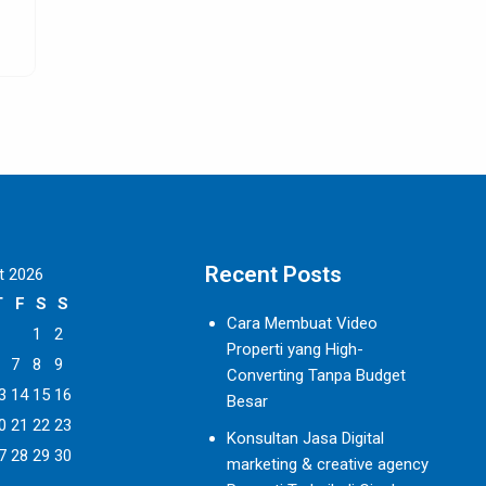
digunakan
SELENGKAPNYA
Recent Posts
t 2026
T
F
S
S
Cara Membuat Video
1
2
Properti yang High-
7
8
9
Converting Tanpa Budget
3
14
15
16
Besar
0
21
22
23
Konsultan Jasa Digital
7
28
29
30
marketing & creative agency